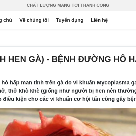
CHẤT LƯỢNG MANG TỚI THÀNH CÔNG
g chủ
Về chúng tôi
Tuyển dụng
Liên hệ
H HEN GÀ) - BỆNH ĐƯỜNG HÔ 
hô hấp mạn tính trên gà do vi khuẩn Mycoplasma gal
hở, thở khò khè (giống như người bị hen nên thường
o điều kiện cho các vi khuẩn cơ hội tấn công gây bện