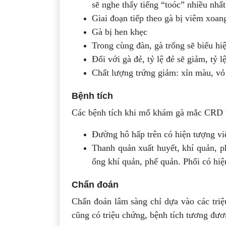
sẽ nghe thấy tiếng “toóc” nhiều nhất
Giai đoạn tiếp theo gà bị viêm xoa
Gà bị hen khẹc
Trong cùng đàn, gà trống sẽ biểu hi
Đối với gà đẻ, tỷ lệ đẻ sẽ giảm, tỷ 
Chất lượng trứng giảm: xỉn màu, vỏ
Bệnh tích
Các bệnh tích khi mổ khám gà mắc CRD t
Đường hô hấp trên có hiện tượng viê
Thanh quản xuất huyết, khí quản, p
ống khí quản, phế quản. Phổi có hiệ
Chẩn đoán
Chẩn đoán lâm sàng chỉ dựa vào các tri
cũng có triệu chứng, bệnh tích tương đư