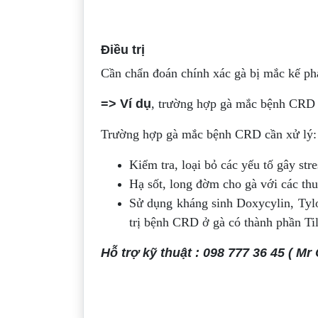
Điều trị
Cần chẩn đoán chính xác gà bị mắc kế phá
=> Ví dụ
, trường hợp gà mắc bệnh CRD 
Trường hợp gà mắc bệnh CRD cần xử lý:
Kiểm tra, loại bỏ các yếu tố gây st
Hạ sốt, long đờm cho gà với các th
Sử dụng kháng sinh Doxycylin, Tylo
trị bệnh CRD ở gà có thành phần Til
Hỗ trợ kỹ thuật : 098 777 36 45 ( Mr