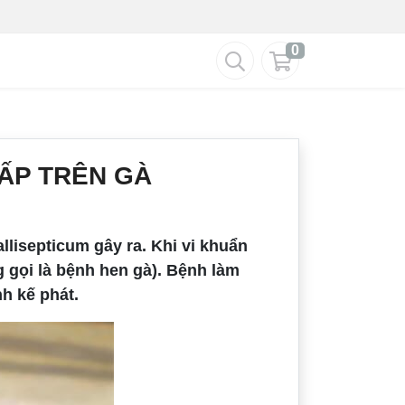
0
HẤP TRÊN GÀ
lisepticum gây ra. Khi vi khuẩn
 gọi là bệnh hen gà). Bệnh làm
h kế phát.