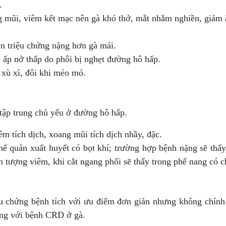
.
ng mũi, viêm kết mạc nên gà khó thở, mắt nhắm nghiền, giảm 
ện triệu chứng nặng hơn gà mái.
lệ ấp nở thấp do phôi bị nghẹt đường hô hấp.
 xù xì, đôi khi méo mó.
ập trung chủ yếu ở đường hô hấp.
m tích dịch, xoang mũi tích dịch nhầy, đặc.
hế quản xuất huyết có bọt khí; trường hợp bệnh nặng sẽ thấy
n tượng viêm, khi cắt ngang phổi sẽ thấy trong phế nang có ch
ệu chứng bệnh tích với ưu điểm đơn giản nhưng không chính
ơng với bệnh CRD ở gà.