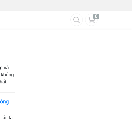
0
ng và
g không
hất.
nóng
tắc là