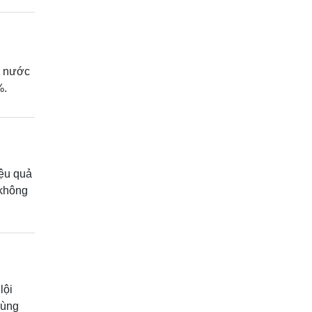
ộ nước
%.
iệu quả
 không
lội
rùng