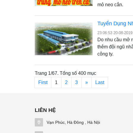
mỏ neo cắn.
Tuyển Dụng Nh
23:06:53 20-08-2019
Do nhu cầu mở r
thêm đội ngũ nhâ
công ty.
Trang 1/67. Tổng số 400 mục
First
1
2
3
»
Last
LIÊN HỆ
Vạn Phúc, Hà Đông , Hà Nội