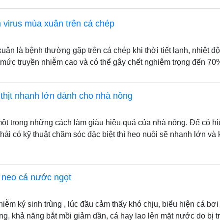
h virus mùa xuân trên cá chép
uân là bệnh thường gặp trên cá chép khi thời tiết lạnh, nhiệt đ
 mức truyền nhiễm cao và có thể gây chết nghiêm trọng đến 70
thịt nhanh lớn dành cho nhà nông
 một trong những cách làm giàu hiệu quả của nhà nông. Để có h
phải có kỹ thuật chăm sóc đặc biệt thì heo nuôi sẽ nhanh lớn và
 neo cá nước ngọt
iễm ký sinh trùng , lúc đầu cảm thấy khó chịu, biểu hiện cá bơi 
g, khả năng bắt mồi giảm dần, cá hay lao lên mặt nước do bị t