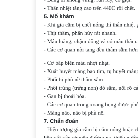
- Thân nhiệt tăng cao trên 440C rồi chết.
5. Mổ khám
- Khi gia cầm bị chết nóng thì thân nhiệt
- Thịt thâm, phân hủy rất nhanh.
- Máu loãng, chậm đông và có màu thâm.
- Các cơ quan nội tạng đều thâm sẫm hơ
- Cơ bắp biến màu nhợt nhạt.
- Xuất huyết màng bao tim, tụ huyết màng
- Phổi bị phù nề thâm sẫm.
- Phôi trứng (trứng non) đỏ sẫm, nổi rõ 
- Gan bị thoái hóa.
- Các cơ quan trong xoang bụng được phủ
- Màng não, não bị phù nề.
7. Chẩn đoán
- Hiện tượng gia cầm bị cảm nóng hoặc ch
liền với vận chuyển đường xa, thiếu nước