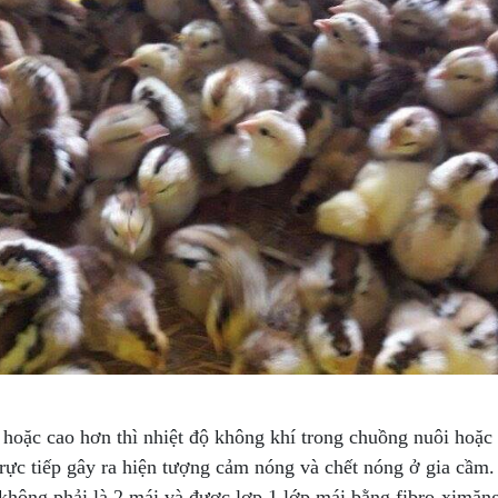
C hoặc cao hơn thì nhiệt độ không khí trong chuồng nuôi hoặc
rực tiếp gây ra hiện tượng cảm nóng và chết nóng ở gia cầm.
 không phải là 2 mái và được lợp 1 lớp mái bằng fibro-ximăng