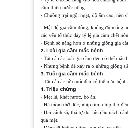
cầm thiếu nước uống.
- Chuồng trại ngột ngạt, độ ẩm cao, nền 
- Mật độ gia cầm đông, không đủ máng ăn
các yếu tố thúc đẩy tỷ lệ gia cầm chết nó
- Bệnh sẽ nặng hơn ở những giống gia cầm 
2. Loài gia cầm mắc bệnh
- Tất cả các loài gia cầm đều có thể mắc 
- Nhưng bệnh dễ xảy ra ở những giống siêu
3. Tuổi gia cầm mắc bệnh
- Tất cả các lứa tuổi đều có thể mắc bệnh.
4. Triệu chứng
- Mệt lả, khát nước, bỏ ăn.
- Há mồm thở dốc, nhịp tim, nhịp thở đều
- Hai cánh sã, thả tự do, lúc đầu nách cá
quá mệt.
- Dáng đi không vững, run rẩy, co giật.