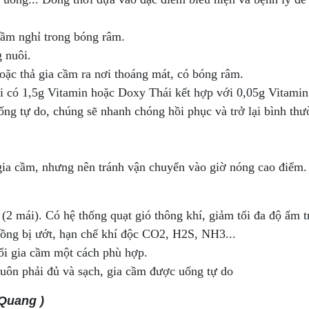
cầm nghỉ trong bóng râm.
 nuôi.
oặc thả gia cầm ra nơi thoáng mát, có bóng râm.
i có 1,5g Vitamin hoặc Doxy Thái kết hợp với 0,05g Vitami
ống tự do, chúng sẽ nhanh chóng hồi phục và trở lại bình thư
gia cầm, nhưng nên tránh vận chuyển vào giờ nóng cao điểm.
 (2 mái). Có hệ thống quạt gió thông khí, giảm tối đa độ ẩm
uồng bị ướt, hạn chế khí độc CO2, H2S, NH3...
ổi gia cầm một cách phù hợp.
luôn phải đủ và sạch, gia cầm được uống tự do
 Quang )