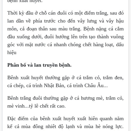
bệnh xuất huyết.
Thời kỳ đầu ở chỗ cán đuôi có một điểm trắng, sau đó
lan dần về phía trước cho đến vây lưng và vây hậu
môn, cả đoạn thân sau màu trắng. Bệnh nặng cá cắm
đầu xuống dưới, đuôi hướng lên trên tạo thành vuông
góc với mặt nước cá nhanh chóng chết hàng loạt, dấu
hiệu
Phân bố và lan truyền bệnh.
Bênh xuất huyết thường gặp ở cá trắm cỏ, trắm đen,
cá chép, cá trình Nhật Bản, cá trình Châu Âu...
Bênh trắng đuôi thường gặp ở cá hương mè, trắm cỏ,
mè vinh...tỷ lê chết rất cao.
Đặc điểm của bênh xuất huyết xuất hiên quanh năm
kể cả mùa đông nhiêt độ lạnh và mùa hè nóng lực.