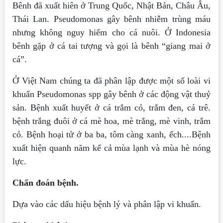
Bênh đã xuất hiên ở Trung Quốc, Nhật Bản, Châu Âu,
Thái Lan. Pseudomonas gây bênh nhiễm trùng máu
nhưng không nguy hiểm cho cá nuôi. Ở Indonesia
bênh gặp ở cá tai tượng và gọi là bênh “giang mai ở
cá”.
Ở Việt Nam chúng ta đã phân lập được một số loài vi
khuẩn Pseudomonas spp gây bênh ở các động vật thuỷ
sản. Bệnh xuất huyết ở cá trắm cỏ, trắm đen, cá trê.
bệnh trắng đuôi ở cá mè hoa, mè trắng, mè vinh, trắm
cỏ. Bệnh hoại tử ở ba ba, tôm càng xanh, ếch....Bệnh
xuất hiện quanh năm kể cả mùa lạnh và mùa hè nóng
lực.
Chẩn đoán bệnh.
Dựa vào các dấu hiệu bệnh lý và phân lập vi khuẩn.