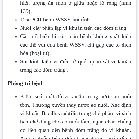
hiên tượng ăn mòn ở giữa hoặc lỗ rỗng (hình
139).
Test PCR bẹnh WSSV âm tính.
Nuôi cấy phân lập vi khuẩn trên các đốm trắng
Cắt mô biểu bì các mẫu bênh không xuất hiên
các thể vùi của bênh WSSV, chỉ gặp các tổ dịch
hóa (hoại tử).
Soi kính kiển vi điên tử quét quan sát vi khuẩn
trong các đốm trắng .
Phòng tri bệnh
Kiểm soát mật độ vi khuẩn trong nước ao nuôi
tôm. Thường xuyên thay nước ao nuôi. Xác định
vi khuẩn Bacillus subtilis trong chế phẩm vi sinh
hạn chế dùng cho ao nuôi tôm, ngăn chặn chúng
có liên quan đến bênh đốm trắng do vi khuẩn.
Ao đã nhiễm bênh đốm trắng do vi khuẩn dùng