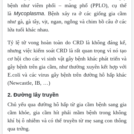
bệnh như viêm phổi – màng phổ (PPLO), cụ thể
là
Mycoplasma
. Bệnh xảy ra ở các giống gia cầm
như gà, gà tây, vịt, ngan, ngỗng và chim bồ câu ở các
lứa tuổi khác nhau.
Tỷ lệ tử vong hoàn toàn do CRD là không đáng kể,
nhưng việc kiểm soát CRD là rất quan trọng vì nó tạo
cơ hội cho các vi sinh vật gây bệnh khác phát triển và
gây bệnh trên gia cầm, như thường xuyên kết hợp với
E.coli và các virus gây bệnh trên đường hô hấp khác
(Newcastle, IB, …)
2. Đường lây truyền
Chủ yếu qua đường hô hấp từ gia cầm bệnh sang gia
cầm khỏe, gia cầm hít phải mầm bệnh trong không
khí bị ô nhiễm và có thể truyền từ mẹ sang con thông
qua trứng.