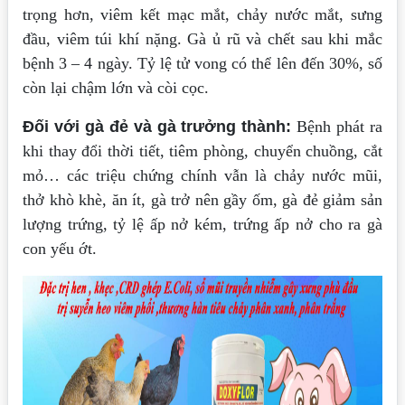
trọng hơn, viêm kết mạc mắt, chảy nước mắt, sưng
đầu, viêm túi khí nặng. Gà ủ rũ và chết sau khi mắc
bệnh 3 – 4 ngày. Tỷ lệ tử vong có thể lên đến 30%, số
còn lại chậm lớn và còi cọc.
Đối với gà đẻ và gà trưởng thành:
Bệnh phát ra
khi thay đổi thời tiết, tiêm phòng, chuyển chuồng, cắt
mỏ… các triệu chứng chính vẫn là chảy nước mũi,
thở khò khè, ăn ít, gà trở nên gầy ốm, gà đẻ giảm sản
lượng trứng, tỷ lệ ấp nở kém, trứng ấp nở cho ra gà
con yếu ớt.