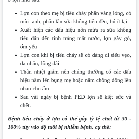
Lợn con theo mẹ bị tiêu chảy phân vàng lỏng, có
mùi tanh, phân lẫn sữa không tiêu đều, bú ít lại.
Xuất hiện các dấu hiệu nôn mửa ra sữa không
tiêu dẫn đến tình tráng mất nước, lợn gầy gò,
ốm yếu
Lợn con khi bị tiêu chảy sẽ có dáng đi siêu vẹo,
da nhăn, lông dài
Thân nhiệt giảm nên chúng thường có các dấu
hiệu nằm lên bụng mẹ hoặc nằm chồng đống lên
nhau cho ấm.
Sau vài ngày bị bệnh PED lợn sẽ kiệt sức và
chết.
Bệnh tiêu chảy ở lợn có thể gây tỷ lệ chết từ 30 -
100% tùy vào độ tuổi bị nhiễm bệnh, cụ thể: