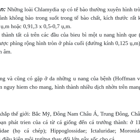
òn:
Những loài Chlamydia sp có tế bào thường xuyên hình trò
nh không bào trong suốt trong tế bào chất, kích thước rất 
 ụ,m hoặc 0,9­1,3 x 0,5-0,7 ụ,m.
 thành tất cả trên các đầu của bieu bì một u nang hình que
 được phìng rộng hình tròn ở phía cuối (đường kính 0,125 ụ,m)
m âm.
ng và cũng có gặp ở da những u nang của bệnh (Hoffman v
 nguy hiem cho mang, hình thành nhiều dịch nhờn trên mang
g khắp thế giới: Bắc Mỹ, Đông Nam Châu Á, Trung Đông, Ch
oạn phát trien của cá từ cá giống đến cá trưởng thành: ở 11
nidae (họ cá chép); Hippoglossidae; Ictaluridae; Moroni
i điều kiện môi trường thay đổi lớn gây sốc cho cá.