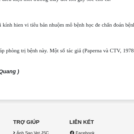
oi kính hien vi tiêu bản nhuộm mô bệnh học đe chẩn đoán bện
p phòng trị bệnh này. Một số tác giả (Paperna và CTV, 197
 Quang )
TRỢ GIÚP
LIÊN KẾT
Ánh Sao Vet JSC
Facebook