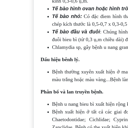
kính 0,3-0,6 ụ,m.
Tế bào hình ovan hoặc hình tr
Tế bào nhỏ:
Có đặc điem hình thà
chép kích thước là 0,5-0,7 x 0,3-0,5
Tế bào đầu và đuôi
: Chúng hình
đuôi bieu bì (từ 0,3 ụ,m chiều dài)
Chlamydia sp, gây bệnh u nang gra
Dấu hiệu bênh lý.
Bệnh thường xuyên xuất hiện ở ma
màu trắng hoặc màu vàng...Bệnh làm
Phân bố và lan truyền bệnh.
Bệnh u nang bieu bì xuất hiện rộn
Bệnh xuất hiện ở tất cả các giai đ
Chaetodontidae; Cichlidae; Cypri
Zanclidae. Bệnh có the xuất hiện kh