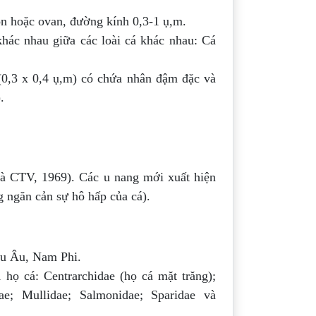
n hoặc ovan, đường kính 0,3-1 ụ,m.
khác nhau giữa các loài cá khác nhau: Cá
 (0,3 x 0,4 ụ,m) có chứa nhân đậm đặc và
.
à CTV, 1969). Các u nang mới xuất hiện
 ngăn cản sự hô hấp của cá).
âu Âu, Nam Phi.
 họ cá: Centrarchidae (họ cá mặt trăng);
dae; Mullidae; Salmonidae; Sparidae và