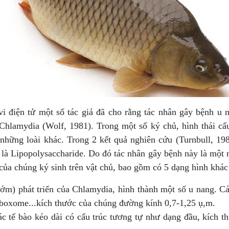
i điện tử một số tác giả đã cho rằng tác nhân gây bệnh u 
Chlamydia (Wolf, 1981). Trong một số ký chủ, hình thái cấ
 những loài khác. Trong 2 kết quả nghiên cứu (Turnbull, 1
là Lipopolysaccharide. Do đó tác nhân gây bệnh này là một
của chúng ký sinh trên vật chủ, bao gồm có 5 dạng hình khác
sớm) phát triển của Chlamydia, hình thành một số u nang. Cá
Riboxome...kích thước của chúng đường kính 0,7-1,25 ụ,m.
c tế bào kéo dài có cấu trúc tương tự như dạng đầu, kích th