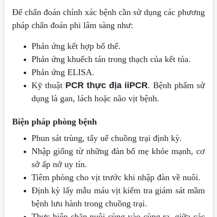
Để chẩn đoán chính xác bệnh cần sử dụng các phương
pháp chẩn đoán phi lâm sàng như:
Phản ứng kết hợp bổ thể.
Phản ứng khuếch tán trong thạch của kết tủa.
Phản ứng ELISA.
Kỹ thuật
PCR thực địa iiPCR
. Bệnh phẩm sử
dụng là gan, lách hoặc não vịt bệnh.
Biện pháp phòng bệnh
Phun sát trùng, tẩy uế chuồng trại định kỳ.
Nhập giống từ những đàn bố mẹ khỏe mạnh, cơ
sở ấp nở uy tín.
Tiêm phòng cho vịt trước khi nhập đàn về nuôi.
Định kỳ lấy mẫu máu vịt kiểm tra giám sát mầm
bệnh lưu hành trong chuồng trại.
Thực hiện chăn nuôi cùng vào cùng ra, giữa các