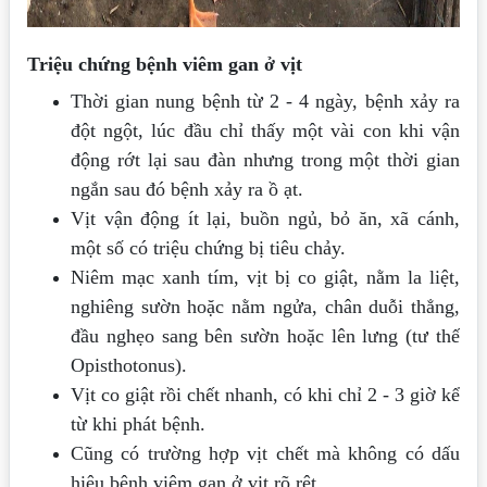
Triệu chứng bệnh viêm gan ở vịt
Thời gian nung bệnh từ 2 - 4 ngày, bệnh xảy ra
đột ngột, lúc đầu chỉ thấy một vài con khi vận
động rớt lại sau đàn nhưng trong một thời gian
ngắn sau đó bệnh xảy ra ồ ạt.
Vịt vận động ít lại, buồn ngủ, bỏ ăn, xã cánh,
một số có triệu chứng bị tiêu chảy.
Niêm mạc xanh tím, vịt bị co giật, nằm la liệt,
nghiêng sườn hoặc nằm ngửa, chân duỗi thẳng,
đầu nghẹo sang bên sườn hoặc lên lưng (tư thế
Opisthotonus).
Vịt co giật rồi chết nhanh, có khi chỉ 2 - 3 giờ kể
từ khi phát bệnh.
Cũng có trường hợp vịt chết mà không có dấu
hiệu bệnh viêm gan ở vịt rõ rệt.