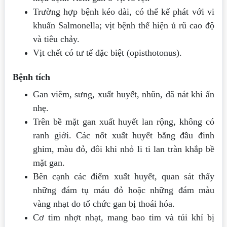
Trường hợp bệnh kéo dài, có thể kế phát với vi
khuẩn Salmonella; vịt bệnh thể hiện ủ rũ cao độ
và tiêu chảy.
Vịt chết có tư tế đặc biệt (opisthotonus).
Bệnh tích
Gan viêm, sưng, xuất huyết, nhũn, dã nát khi ấn
nhẹ.
Trên bề mặt gan xuất huyết lan rộng, không có
ranh giới. Các nốt xuất huyết bằng đầu đinh
ghim, màu đỏ, đôi khi nhỏ li ti lan tràn khắp bề
mặt gan.
Bên cạnh các điểm xuất huyết, quan sát thấy
những đám tụ máu đỏ hoặc những đám màu
vàng nhạt do tổ chức gan bị thoái hóa.
Cơ tim nhợt nhạt, mang bao tim và túi khí bị