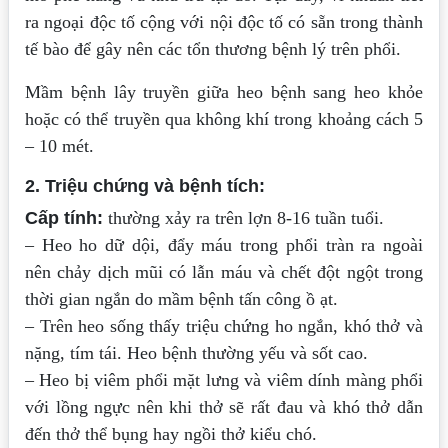
ra ngoại độc tố cộng với nội độc tố có sẵn trong thành
tế bào để gây nên các tổn thương bệnh lý trên phổi.
Mầm bệnh lây truyền giữa heo bệnh sang heo khỏe
hoặc có thể truyền qua không khí trong khoảng cách 5
– 10 mét.
2. Triệu chứng và bệnh tích:
Cấp tính:
thường xảy ra trên lợn 8-16 tuần tuổi.
– Heo ho dữ dội, đẩy máu trong phổi tràn ra ngoài
nên chảy dịch mũi có lẫn máu và chết đột ngột trong
thời gian ngắn do mầm bệnh tấn công ồ ạt.
– Trên heo sống thấy triệu chứng ho ngắn, khó thở và
nặng, tím tái. Heo bệnh thường yếu và sốt cao.
– Heo bị viêm phổi mặt lưng và viêm dính màng phổi
với lồng ngực nên khi thở sẽ rất đau và khó thở dẫn
đến thở thể bụng hay ngồi thở kiểu chó.