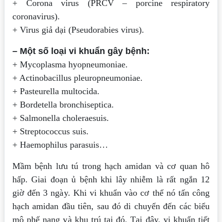
+ Corona virus (PRCV – porcine respiratory
coronavirus).
+ Virus giả dại (Pseudorabies virus).
– Một số loại vi khuẩn gây bệnh:
+ Mycoplasma hyopneumoniae.
+ Actinobacillus pleuropneumoniae.
+ Pasteurella multocida.
+ Bordetella bronchiseptica.
+ Salmonella choleraesuis.
+ Streptococcus suis.
+ Haemophilus parasuis…
Mầm bệnh lưu tú trong hạch amidan và cơ quan hô
hấp. Giai đoạn ủ bệnh khi lây nhiễm là rất ngắn 12
giờ đến 3 ngày. Khi vi khuẩn vào cơ thể nó tấn công
hạch amidan đầu tiên, sau đó di chuyển đến các biểu
mô phế nang và khu trú tại đó. Tại đây, vi khuẩn tiết