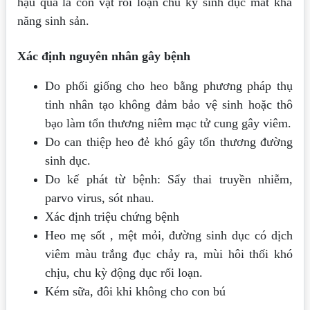
hậu quả là con vật rối loạn chu kỳ sinh dục mất khả
năng sinh sản.
Xác định nguyên nhân gây bệnh
Do phối giống cho heo bằng phương pháp thụ
tinh nhân tạo không đảm bảo vệ sinh hoặc thô
bạo làm tổn thương niêm mạc tử cung gây viêm.
Do can thiệp heo đẻ khó gây tổn thương đường
sinh dục.
Do kế phát từ bệnh: Sẩy thai truyền nhiễm,
parvo virus, sót nhau.
Xác định triệu chứng bệnh
Heo mẹ sốt , mệt mỏi, đường sinh dục có dịch
viêm màu trắng đục chảy ra, mùi hôi thối khó
chịu, chu kỳ động dục rối loạn.
Kém sữa, đôi khi không cho con bú