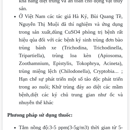
khả năng diệt trùng và an toàn cho động vật thuỷ
sản.
Ở Việt Nam các tác giả Hà Ký, Bùi Quang Tề,
Nguyễn Thị Muội đã thí nghiệm và ứng dụng
trong sản xuất,dùng CuSO4 phòng trị bệnh rất
hiệu qủa đối với các bệnh ký sinh trùng đơn bào
trùng bánh xe (Trichodina, Trichodinella,
Tripartiella), trùng loa kèn (Apiosoma,
Zoothamnium, Epistylis, Tokophrya, Acineta),
trùng miệng lệch (Chilodonella), Cryptobia... ;
Hạn chế sự phát triển một số tảo độc phát triển
trong ao nuôi; Khử trùng đáy ao diệt các mầm
bệnh,diệt các ký chủ trung gian như ốc và
nhuyễn thể khác
Phưong pháp sử dụng thuốc:
Tắm nồng độ:3-5 ppm(3-5g/m3) thời gian từ 5-