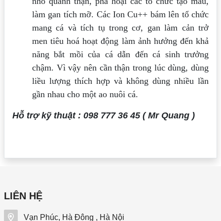
nhỏ quanh thận, phá hoại các tổ chức tạo máu,
làm gan tích mỡ. Các Ion Cu++ bám lên tổ chức
mang cá và tích tụ trong cơ, gan làm cản trở
men tiêu hoá hoạt động làm ảnh hưởng đến khả
năng bắt mồi của cá dẫn đến cá sinh trưởng
chậm. Vì vậy nên cần thận trong lúc dùng, dùng
liều lượng thích hợp và không dùng nhiều lần
gần nhau cho một ao nuôi cá.
Hỗ trợ kỹ thuật : 098 777 36 45 ( Mr Quang )
LIÊN HỆ
Vạn Phúc, Hà Đông , Hà Nội