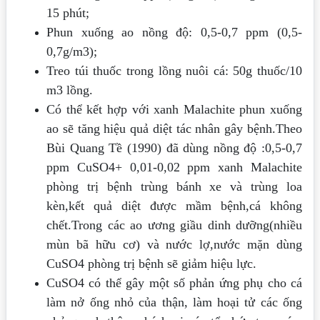
15 phút;
Phun xuống ao nồng độ: 0,5-0,7 ppm (0,5-
0,7g/m3);
Treo túi thuốc trong lồng nuôi cá: 50g thuốc/10
m3 lồng.
Có thể kết hợp với xanh Malachite phun xuống
ao sẽ tăng hiệu quả diệt tác nhân gây
bệnh.Theo
Bùi Quang Tề (1990) đã dùng nồng độ :0,5-0,7
ppm CuSO4+ 0,01-0,02 ppm xanh Malachite
phòng trị bệnh trùng bánh xe và trùng loa
kèn,kết quả diệt được mầm bệnh,cá không
chết.Trong các ao ương giầu dinh dưỡng(nhiều
mùn bã hữu cơ) và nước lợ,nước mặn dùng
CuSO4 phòng trị bệnh sẽ giảm hiệu lực.
CuSO4 có thể gây một số phản ứng phụ cho cá
làm nở ống nhỏ của thận, làm hoại tử các ống