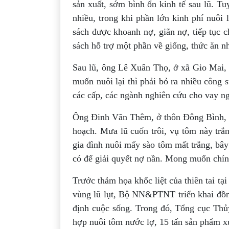
sản xuất, sớm bình ổn kinh tế sau lũ. Tuy
nhiều, trong khi phần lớn kinh phí nuôi
sách được khoanh nợ, giãn nợ, tiếp tục 
sách hỗ trợ một phần về giống, thức ăn n
Sau lũ, ông Lê Xuân Thọ, ở xã Gio Mai, 
muốn nuôi lại thì phải bỏ ra nhiều công 
các cấp, các ngành nghiên cứu cho vay n
Ông Đinh Văn Thêm, ở thôn Đông Bình, x
hoạch. Mưa lũ cuốn trôi, vụ tôm này trắ
gia đình nuôi mấy sào tôm mất trắng, bâ
có để giải quyết nợ nần. Mong muốn chín
Trước thảm họa khốc liệt của thiên tai tạ
vùng lũ lụt, Bộ NN&PTNT triển khai đồng
định cuộc sống. Trong đó, Tổng cục Thủy
hợp nuôi tôm nước lợ, 15 tấn sản phẩm xử 