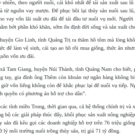
 nhiên, theo người nuôi, cái khó nhất để tái sản xuất sau lũ 
 là từ nguồn vay mượn. Để phục hồi lại thủy sản nuôi sau l
cho vay vốn lãi suất ưu đãi để tái đầu tư nuôi vụ mới. Ng
hằm bớt phần khó khăn, sớm ổn định đời sống và sản xuất ch
huyện Gio Linh, tỉnh Quảng Trị ra thăm hồ tôm mà lòng khô
sức để làm vệ sinh, cải tạo ao hồ rồi mua giống, thức ăn như
guồn vốn ưu đãi.
ã Tam Giang, huyện Núi Thành, tỉnh Quảng Nam cho biết, gi
ng tay, gia đình ông Thêm còn khoản nợ ngân hàng không biế
y giờ vốn liếng không còn để khắc phục lại để nuôi vụ tiếp.
h quyền có phương án hỗ trợ cho dân”.
i các tỉnh miền Trung, thời gian qua, cả hệ thống chính trị và
 bộ các giải pháp thúc đẩy, khôi phục sản xuất nông nghiệ
 sản đã kêu gọi các doanh nghiệp hỗ trợ trên 76 triệu giống
lý môi trường nuôi trồng thủy sản, trị giá 71 tỷ đồng.