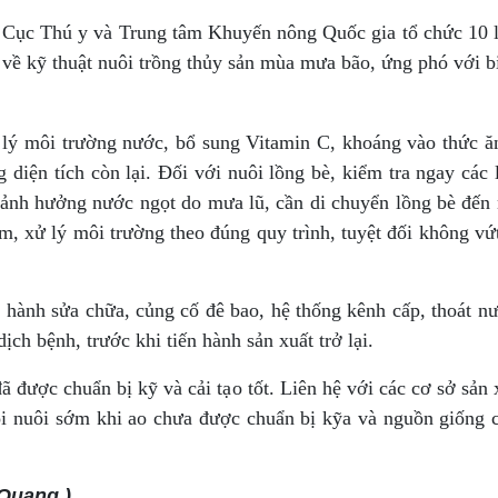
Cục Thú y và Trung tâm Khuyến nông Quốc gia tổ chức 10 lớ
về kỹ thuật nuôi trồng thủy sản mùa mưa bão, ứng phó với bi
 lý môi trường nước, bổ sung Vitamin C, khoáng vào thức ăn
iện tích còn lại. Đối với nuôi lồng bè, kiểm tra ngay các l
ảnh hưởng nước ngọt do mưa lũ, cần di chuyển lồng bè đến 
m, xử lý môi trường theo đúng quy trình, tuyệt đối không vứt 
n hành sửa chữa, củng cố đê bao, hệ thống kênh cấp, thoát nướ
ch bệnh, trước khi tiến hành sản xuất trở lại.
 đã được chuẩn bị kỹ và cải tạo tốt. Liên hệ với các cơ sở sản
ội nuôi sớm khi ao chưa được chuẩn bị kỹa và nguồn giống 
 Quang )