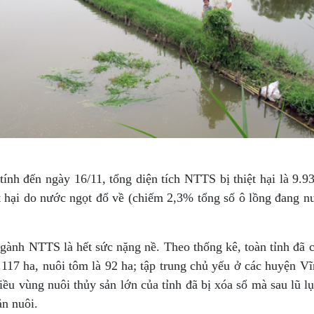
ính đến ngày 16/11, tổng diện tích NTTS bị thiệt hại là 9.
t hại do nước ngọt đổ về (chiếm 2,3% tổng số ô lồng đang nuô
 ngành NTTS là hết sức nặng nề. Theo thống kê, toàn tỉnh đã c
 1.117 ha, nuôi tôm là 92 ha; tập trung chủ yếu ở các huyện 
 vùng nuôi thủy sản lớn của tỉnh đã bị xóa sổ mà sau lũ lụt
ản nuôi.