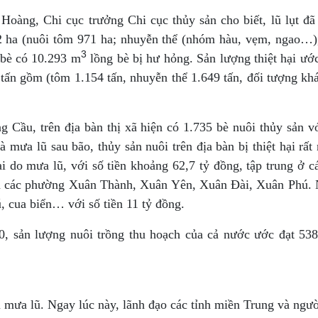
Hoàng, Chi cục trưởng Chi cục thủy sản cho biết, lũ lụt 
2 ha (nuôi tôm 971 ha; nhuyễn thể (nhóm hàu, vẹm, ngao…), 
3
 bè có 10.293 m
lồng bè bị hư hỏng. Sản lượng thiệt hại ước
tấn gồm (tôm 1.154 tấn, nhuyễn thể 1.649 tấn, đối tượng khác
 Cầu, trên địa bàn thị xã hiện có 1.735 bè nuôi thủy sản v
mưa lũ sau bão, thủy sản nuôi trên địa bàn bị thiệt hại rất
ại do mưa lũ, với số tiền khoảng 62,7 tỷ đồng, tập trung ở
các phường Xuân Thành, Xuân Yên, Xuân Đài, Xuân Phú. Ngo
, cua biển… với số tiền 11 tỷ đồng.
0, sản lượng nuôi trồng thu hoạch của cả nước ước đạt 538
u mưa lũ. Ngay lúc này, lãnh đạo các tỉnh miền Trung và ngư