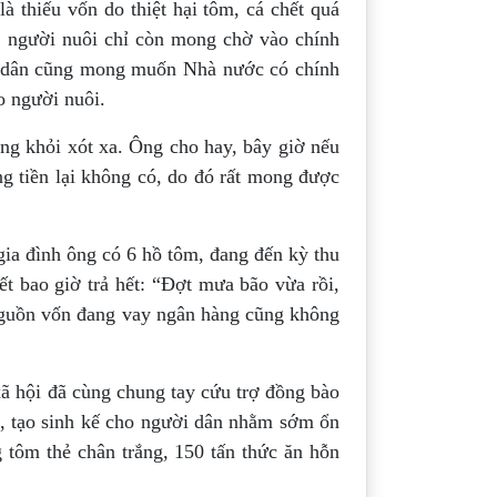
là thiếu vốn do thiệt hại tôm, cá chết quá
ũ, người nuôi chỉ còn mong chờ vào chính
ười dân cũng mong muốn Nhà nước có chính
o người nuôi.
ng khỏi xót xa. Ông cho hay, bây giờ nếu
ng tiền lại không có, do đó rất mong được
a đình ông có 6 hồ tôm, đang đến kỳ thu
t bao giờ trả hết: “Đợt mưa bão vừa rồi,
 Nguồn vốn đang vay ngân hàng cũng không
 xã hội đã cùng chung tay cứu trợ đồng bào
p, tạo sinh kế cho người dân nhằm sớm ổn
 tôm thẻ chân trắng, 150 tấn thức ăn hỗn