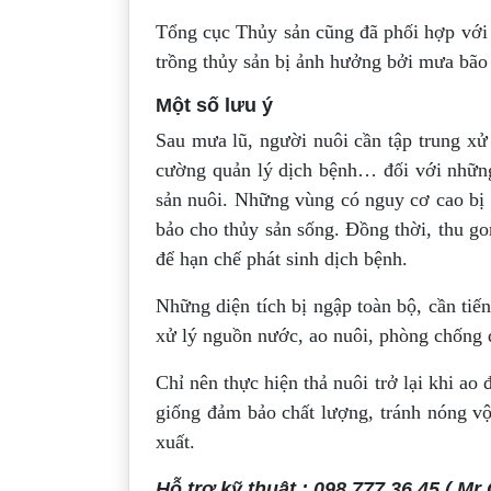
Tổng cục Thủy sản cũng đã phối hợp với 
trồng thủy sản bị ảnh hưởng bởi mưa bão 
Một số lưu ý
Sau mưa lũ, người nuôi cần tập trung xử
cường quản lý dịch bệnh… đối với những d
sản nuôi. Những vùng có nguy cơ cao bị 
bảo cho thủy sản sống. Đồng thời, thu go
để hạn chế phát sinh dịch bệnh.
Những diện tích bị ngập toàn bộ, cần tiế
xử lý nguồn nước, ao nuôi, phòng chống dị
Chỉ nên thực hiện thả nuôi trở lại khi ao
giống đảm bảo chất lượng, tránh nóng v
xuất.
Hỗ trợ kỹ thuật : 098 777 36 45 ( Mr