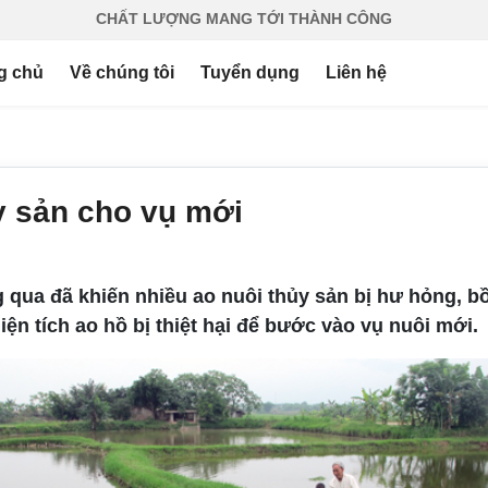
CHẤT LƯỢNG MANG TỚI THÀNH CÔNG
g chủ
Về chúng tôi
Tuyển dụng
Liên hệ
y sản cho vụ mới
g qua đã khiến nhiều ao nuôi thủy sản bị hư hỏng, b
iện tích ao hồ bị thiệt hại để bước vào vụ nuôi mới.