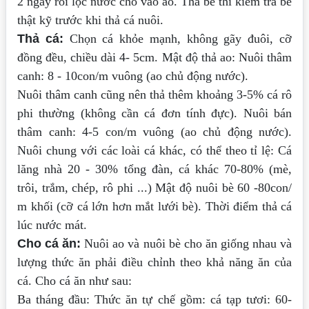
2 ngày rồi lọc nước cho vào ao. Thả bè thì kiểm tra bè
thật kỹ trước khi thả cá nuôi.
Thả cá:
Chọn cá khỏe mạnh, không gãy đuôi, cỡ
đồng đều, chiều dài 4- 5cm. Mật độ thả ao: Nuôi thâm
canh: 8 - 10con/m vuông (ao chủ động nước).
Nuôi thâm canh cũng nên thả thêm khoảng 3-5% cá rô
phi thường (không cần cá đơn tính đực). Nuôi bán
thâm canh: 4-5 con/m vuông (ao chủ động nước).
Nuôi chung với các loài cá khác, có thể theo tỉ lệ: Cá
lăng nhà 20 - 30% tổng đàn, cá khác 70-80% (mè,
trôi, trắm, chép, rô phi ...) Mật độ nuôi bè 60 -80con/
m khối (cỡ cá lớn hơn mắt lưới bè). Thời điểm thả cá
lúc nước mát.
Cho cá ăn:
Nuôi ao và nuôi bè cho ăn giống nhau và
lượng thức ăn phải điều chỉnh theo khả năng ăn của
cá. Cho cá ăn như sau:
Ba tháng đầu: Thức ăn tự chế gồm: cá tạp tươi: 60-