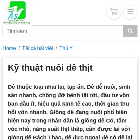
Home
Tất cả bài viết
Thú Y
Kỹ thuật nuôi dê thịt
Dê thuộc loại nhai lại, tạp ăn. Dê dễ nuôi, sinh
sản nhanh, chông đỡ bênh tật tốt, đầu tư vốn
ban đầu ít, hiệu quả kinh tế cao, thời gian thu
hổi vôn nhanh. Giống dê đang nuôi phổ biến
hiện nay trong nhân dân là giông dê Cỏ, tầm
vóc nhỏ, năng suất thịt thấp, cần được lai với
giông dê Bách Thảo, dê đực ngoại để có dê lai