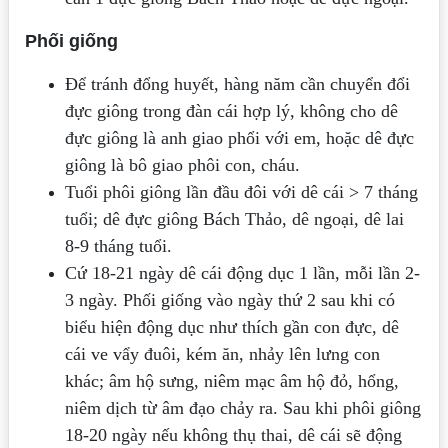
Phối gi
ố
ng
Để tránh đổng huyết, hàng năm cần chuyển đổi
đực giông trong đàn cái hợp lý, không cho dê
đực giông là anh giao phổi với em, hoặc dê đực
giông là bô giao phôi con, cháu.
Tuổi phôi giông lần đầu đôi với dê cái > 7 tháng
tuổi; dê đực giông Bách Thảo, dê ngoại, dê lai
8-9 tháng tuổi.
Cứ 18-21 ngày dê cái động dục 1 lần, mỗi lần 2-
3 ngày. Phối giống vào ngày thứ 2 sau khi có
biểu hiện động dục như thích gần con đực, dê
cái ve vẩy đuôi, kém ăn, nhảy lên lưng con
khác; âm hộ sưng, niêm mạc âm hộ đỏ, hổng,
niêm dịch từ âm đạo chảy ra. Sau khi phôi giông
18-20 ngày nếu không thụ thai, dê cái sẽ động