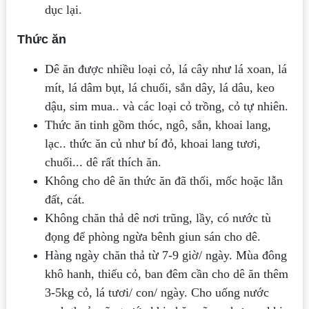
dục lại.
Thức ăn
Dê ăn được nhiều loại cỏ, lá cây như lá xoan, lá
mít, lá dâm bụt, lá chuối, sắn dây, lá dâu, keo
dậu, sim mua.. và các loại cỏ trồng, cỏ tự nhiên.
Thức ăn tinh gồm thóc, ngô, sắn, khoai lang,
lạc.. thức ăn củ như bí đỏ, khoai lang tươi,
chuối... dê rất thích ăn.
Không cho dê ăn thức ăn đã thối, mốc hoặc lẫn
đất, cát.
Không chăn thả dê nơi trũng, lầy, có nước tù
đọng để phòng ngừa bênh giun sán cho dê.
Hàng ngày chăn thả từ 7-9 giờ/ ngày. Mùa đông
khô hanh, thiếu cỏ, ban đêm cần cho dê ăn thêm
3-5kg cỏ, lá tươi/ con/ ngày. Cho uống nước