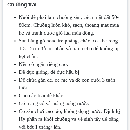
Chuồng trại
Nuôi dê phải làm chuồng sàn, cách mặt đất 50­
80cm. Chuồng luôn khô, sạch, thoáng mát mùa
hè và tránh được gió lùa mùa đông.
Sàn bằng gỗ hoặc tre phẳng, chắc, có khe rộng
1,5 - 2cm đủ lọt phân và tránh cho dê không bị
kẹt chân.
Nên có ngăn riêng cho:
Dê đực giống, dê đực hậu bị
Dê chửa gần đẻ, dê mẹ và dê con dưới 3 tuần
tuổi.
Cho các loại dê khác.
Có máng cỏ và máng uống nước.
Có sân chơi cao ráo, không đọng nước. Định kỳ
lấy phân ra khỏi chuồng và vê sinh tẩy uế bằng
vôi bột 1 tháng/ lần.