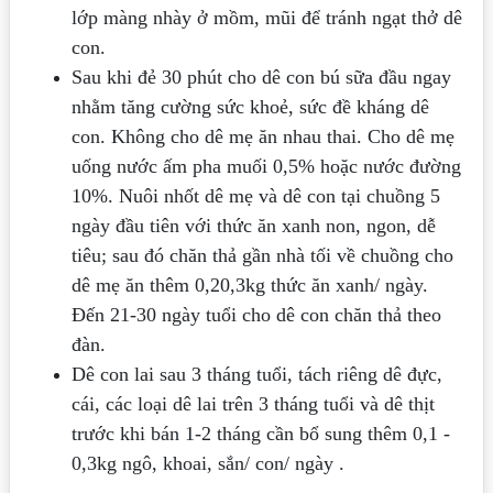
lớp màng nhày ở mồm, mũi để tránh ngạt thở dê
con.
Sau khi đẻ 30 phút cho dê con bú sữa đầu ngay
nhằm tăng cường sức khoẻ, sức đề kháng dê
con. Không cho dê mẹ ăn nhau thai. Cho dê mẹ
uống nước ấm pha muối 0,5% hoặc nước đường
10%. Nuôi nhốt dê mẹ và dê con tại chuồng 5
ngày đầu tiên với thức ăn xanh non, ngon, dễ
tiêu; sau đó chăn thả gần nhà tối về chuồng cho
dê mẹ ăn thêm 0,2­0,3kg thức ăn xanh/ ngày.
Đến 21-30 ngày tuổi cho dê con chăn thả theo
đàn.
Dê con lai sau 3 tháng tuổi, tách riêng dê đực,
cái, các loại dê lai trên 3 tháng tuổi và dê thịt
trước khi bán 1-2 tháng cần bổ sung thêm 0,1 -
0,3kg ngô, khoai, sắn/ con/ ngày .