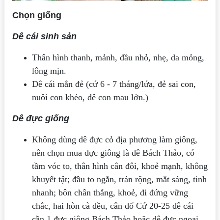
Chọn giống
Dê cái sinh sản
Thân hình thanh, mảnh, đầu nhỏ, nhẹ, da mỏng,
lông mịn.
Dê cái mắn đẻ (cứ 6 - 7 tháng/lứa, đẻ sai con,
nuôi con khéo, dê con mau lớn.)
Dê đực giống
Không dùng dê đực cỏ địa phương làm giông,
nên chọn mua đực giông là dê Bách Thảo, có
tầm vóc to, thân hình cân đôi, khoẻ mạnh, không
khuyết tật; đầu to ngắn, trán rộng, mắt sáng, tinh
nhanh; bôn chân thẳng, khoẻ, đi đứng vững
chắc, hai hòn cà đều, cân đố Cứ 20-25 dê cái
cần 1 đực giông Bách Thảo hoặc dê đực ngoại.