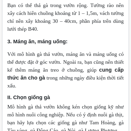
Bạn có thể thả gà trong vườn rộng. Tường rào nên
xây cách hiên chuồng khoảng từ 1 – 1,5m, vách tường
chỉ nên xây khoảng 30 – 40cm, phần phía trên dùng
lưới thép B40.
3. Máng ăn, máng uống:
Với mô hình gà thả vườn, máng ăn và máng uống có
thể được đặt ở góc vườn. Ngoài ra, bạn cũng nên thiết
kế thêm máng ăn treo ở chuồng, giúp
cung cấp
thức ăn cho gà
trong những ngày điều kiện thời tiết
xấu.
II. Chọn giống gà
Mô hình gà thả vườn không kén chọn giống kỹ như
mô hình nuôi công nghiệp. Nếu có ý định nuôi gà thịt,
bạn hãy lựa chọn các giống gà như Tam Hoàng, gà
Tàu vàng, gà Đông Cảo, gà Nòi, gà Lương Phượng.