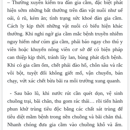
– Thường xuyên kiểm tra đàn gia cầm, đặc biệt phát
hiện sớm những bất thường trên đàn vật nuôi như uể
oải, ủ rũ, kém ăn; tình trạng sức khoẻ đàn gia cầm.
Cách ly kịp thời những vật nuôi có biểu hiện khác
thường. Khi nghi ngờ gia cầm mắc bệnh truyền nhiễm
nguy hiểm như cúm gia cầm, phải báo ngay cho thú y
viên hoặc khuyến nông viên cơ sở để có biện pháp
can thiệp kịp thời, tránh lây lan, bùng phát dịch bệnh.
Khi có gia cầm ốm, chết phải đào hố, chôn sâu và rắc
vôi bột, tuyệt đối không giết mổ, vận chuyển, bán
chạy, vứt xác chết bừa bãi ra môi trường xung quanh.
- Sau bão lũ, khi nước rút cần quét dọn, vệ sinh
chuồng trại, bãi chăn, thu gom rác thải… rồi tiến hành
phun khử trùng tiêu độc bằng các chất sát trùng để
tiêu diệt mầm bệnh trong nền chuồng và bãi chăn thả.
Nhanh chóng đưa gia cầm vào chuồng khô và ấm.