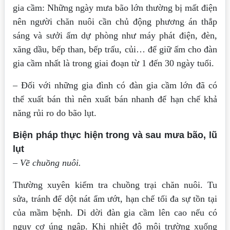
gia cầm: Những ngày mưa bão lớn thường bị mất điện
nên người chăn nuôi cần chủ động phương án thắp
sáng và sưởi ấm dự phòng như máy phát điện, đèn,
xăng dầu, bếp than, bếp trấu, củi… để giữ ấm cho đàn
gia cầm nhất là trong giai đoạn từ 1 đến 30 ngày tuổi.
– Đối với những gia đình có đàn gia cầm lớn đã có
thể xuất bán thì nên xuất bán nhanh để hạn chế khả
năng rủi ro do bão lụt.
Biện pháp thực hiện trong và sau mưa bão, lũ
lụt
– Về chuồng nuôi.
Thường xuyên kiểm tra chuồng trại chăn nuôi. Tu
sửa, tránh để dột nát ẩm ướt, hạn chế tối đa sự tồn tại
của mầm bệnh. Di dời đàn gia cầm lên cao nếu có
nguy cơ úng ngập. Khi nhiệt độ môi trường xuống