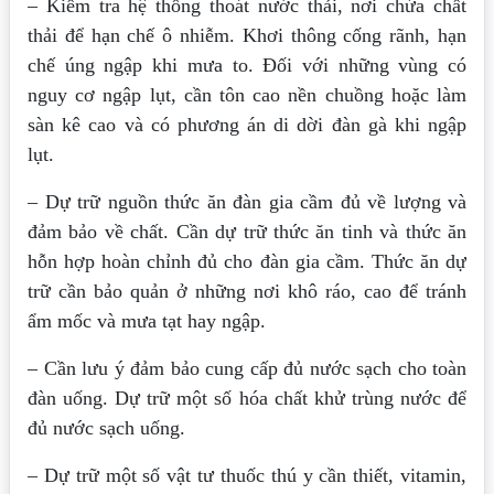
– Kiểm tra hệ thống thoát nước thải, nơi chứa chất
thải để hạn chế ô nhiễm. Khơi thông cống rãnh, hạn
chế úng ngập khi mưa to. Đối với những vùng có
nguy cơ ngập lụt, cần tôn cao nền chuồng hoặc làm
sàn kê cao và có phương án di dời đàn gà khi ngập
lụt.
– Dự trữ nguồn thức ăn đàn gia cầm đủ về lượng và
đảm bảo về chất. Cần dự trữ thức ăn tinh và thức ăn
hỗn hợp hoàn chỉnh đủ cho đàn gia cầm. Thức ăn dự
trữ cần bảo quản ở những nơi khô ráo, cao để tránh
ẩm mốc và mưa tạt hay ngập.
– Cần lưu ý đảm bảo cung cấp đủ nước sạch cho toàn
đàn uống. Dự trữ một số hóa chất khử trùng nước để
đủ nước sạch uống.
– Dự trữ một số vật tư thuốc thú y cần thiết, vitamin,