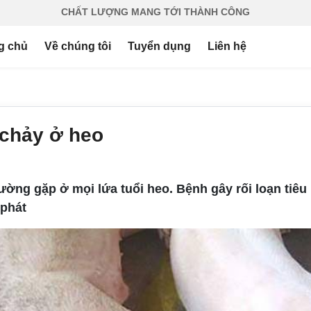
CHẤT LƯỢNG MANG TỚI THÀNH CÔNG
g chủ
Về chúng tôi
Tuyển dụng
Liên hệ
 chảy ở heo
hường gặp ở mọi lứa tuổi heo. Bệnh gây rối loạn tiê
 phát