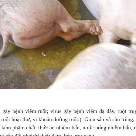
 gây bệnh viêm ruột; virus gây bệnh viêm dạ dày, ruột tru
m ruột hoại thư, vi khuẩn đường ruột.). Giun sán và cầu trùng
 kém phẩm chất, thức ăn nhiễm bẩn, nước uống nhiễm bẩn, n
g cân đối như dư thừa đạm, béo, rau xanh, ...