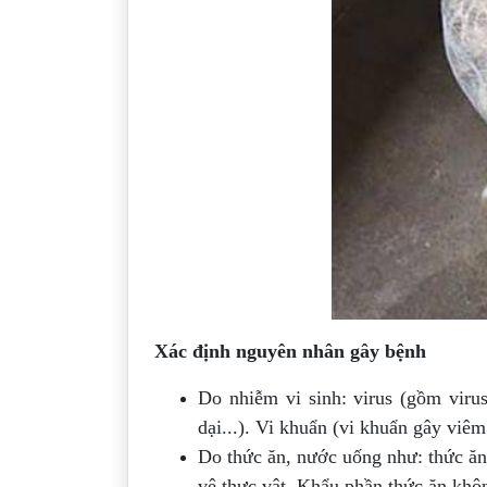
Xác định nguyên nhân gây bệnh
Do nhiễm vi sinh: virus (gồm virus
dại...). Vi khuẩn (vi khuẩn gây viê
Do thức ăn, nước uống như: thức ăn
vệ thực vật. Khẩu phần thức ăn khôn