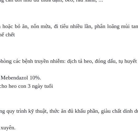
 hoặc bỏ ăn, nôn mửa, đi tiêu nhiều lần, phân loãng mùi tan
hể chết
phòng các bệnh truyền nhiễm: dịch tả heo, đóng dấu, tụ huyế
, Mebendazol 10%.
ho heo con 3 ngày tuổi
g quy trình kỹ thuật, thức ăn đủ khẩu phần, giàu chất dinh 
 xuyên.