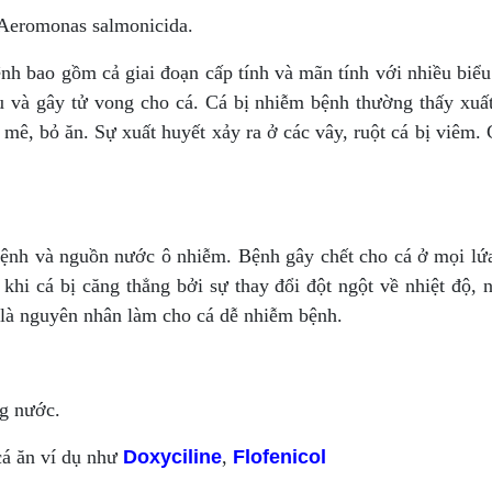
Aeromonas salmonicida.
nh bao gồm cả giai đoạn cấp tính và mãn tính với nhiều biểu
 và gây tử vong cho cá. Cá bị nhiễm bệnh thường thấy xuất 
n mê, bỏ ăn. Sự xuất huyết xảy ra ở các vây, ruột cá bị viêm
bệnh và nguồn nước ô nhiễm. Bệnh gây chết cho cá ở mọi lứa 
khi cá bị căng thẳng bởi sự thay đổi đột ngột về nhiệt độ, 
 là nguyên nhân làm cho cá dễ nhiễm bệnh.
ng nước.
cá ăn ví dụ như
Doxyciline
,
Flofenicol