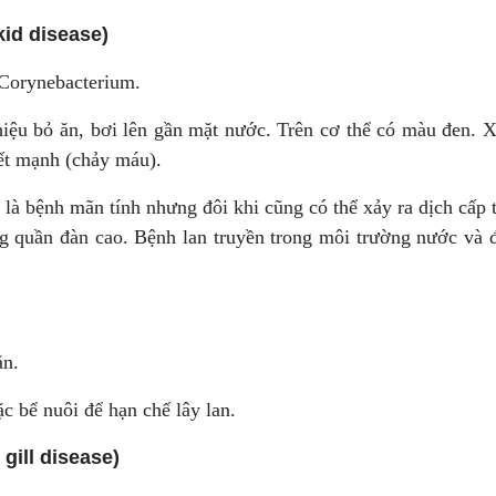
kid disease)
Corynebacterium.
iệu bỏ ăn, bơi lên gần mặt nước. Trên cơ thể có màu đen. 
yết mạnh (chảy máu).
là bệnh mãn tính nhưng đôi khi cũng có thể xảy ra dịch cấp t
ng quần đàn cao. Bệnh lan truyền trong môi trường nước và đ
ăn.
c bể nuôi để hạn chế lây lan.
gill disease)