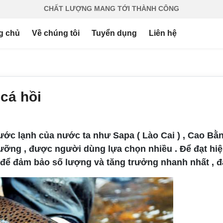
CHẤT LƯỢNG MANG TỚI THÀNH CÔNG
g chủ
Về chúng tôi
Tuyển dụng
Liên hệ
 cá hồi
ước lạnh của nước ta như Sapa ( Lào Cai ) , Cao Bằn
h dưỡng , được người dùng lựa chọn nhiều . Để đạt hi
 để đảm bảo số lượng và tăng trưởng nhanh nhất , đạ