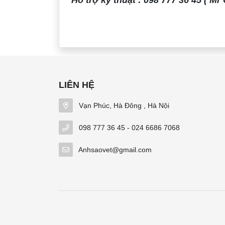
Hỗ trợ kỹ thuật : 098 777 36 45 ( Mr
LIÊN HỆ
Vạn Phúc, Hà Đông , Hà Nội
098 777 36 45 - 024 6686 7068
Anhsaovet@gmail.com