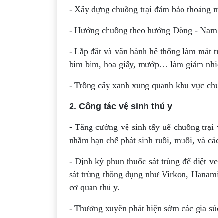
- Xây dựng chuồng trại đảm bảo thoáng má
- Hướng chuồng theo hướng Đông - Nam là 
- Lắp đặt và vận hành hệ thống làm mát t
bìm bìm, hoa giấy, mướp… làm giảm nhiệ
- Trồng cây xanh xung quanh khu vực chu
2. Công tác vệ sinh thú y
- Tăng cường vệ sinh tẩy uế chuồng trại
nhằm hạn chế phát sinh ruồi, muỗi, và cá
- Định kỳ phun thuốc sát trùng để diệt v
sát trùng thông dụng như Virkon, Hanami
cơ quan thú y.
- Thường xuyên phát hiện sớm các gia súc 