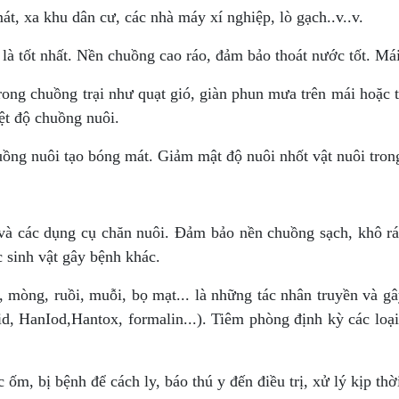
t, xa khu dân cư, các nhà máy xí nghiệp, lò gạch..v..v.
tốt nhất. Nền chuồng cao ráo, đảm bảo thoát nước tốt. Mái 
rong chuồng trại như quạt gió, giàn phun mưa trên mái hoặc 
t độ chuồng nuôi.
ồng nuôi tạo bóng mát. Giảm mật độ nuôi nhốt vật nuôi tron
 và các dụng cụ chăn nuôi. Đảm bảo nền chuồng sạch, khô r
c sinh vật gây bệnh khác.
e, mòng, ruồi, muỗi, bọ mạt... là những tác nhân truyền và g
d, HanIod,Hantox, formalin...). Tiêm phòng định kỳ các loại
ốm, bị bệnh để cách ly, báo thú y đến điều trị, xử lý kịp thờ