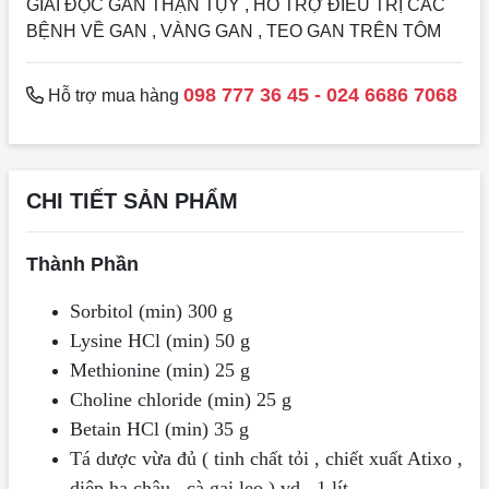
GIẢI ĐỘC GAN THẬN TỤY , HỖ TRỢ ĐIỀU TRỊ CÁC
BỆNH VỀ GAN , VÀNG GAN , TEO GAN TRÊN TÔM
098 777 36 45 - 024 6686 7068
Hỗ trợ mua hàng
CHI TIẾT SẢN PHẨM
Thành Phần
Sorbitol (min) 300 g
Lysine HCl (min) 50 g
Methionine (min) 25 g
Choline chloride (min) 25 g
Betain HCl (min) 35 g
Tá dược vừa đủ ( tinh chất tỏi , chiết xuất Atixo ,
diệp hạ châu , cà gai leo ) vd ..1 lít