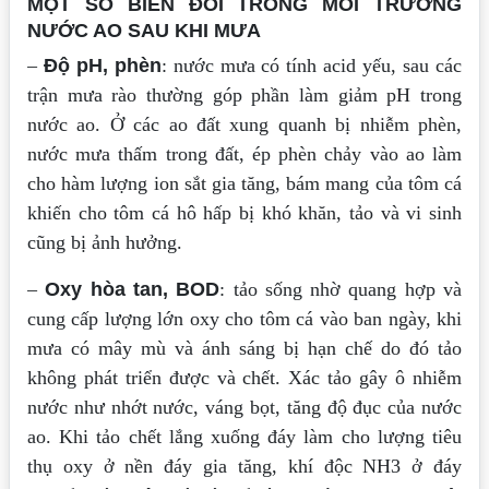
MỘT SỐ BIẾN ĐỔI TRONG MÔI TRƯỜNG
NƯỚC AO SAU KHI MƯA
–
Độ pH, phèn
: nước mưa có tính acid yếu, sau các
trận mưa rào thường góp phần làm giảm pH trong
nước ao. Ở các ao đất xung quanh bị nhiễm phèn,
nước mưa thấm trong đất, ép phèn chảy vào ao làm
cho hàm lượng ion sắt gia tăng, bám mang của tôm cá
khiến cho tôm cá hô hấp bị khó khăn, tảo và vi sinh
cũng bị ảnh hưởng.
–
Oxy hòa tan, BOD
: tảo sống nhờ quang hợp và
cung cấp lượng lớn oxy cho tôm cá vào ban ngày, khi
mưa có mây mù và ánh sáng bị hạn chế do đó tảo
không phát triển được và chết. Xác tảo gây ô nhiễm
nước như nhớt nước, váng bọt, tăng độ đục của nước
ao. Khi tảo chết lắng xuống đáy làm cho lượng tiêu
thụ oxy ở nền đáy gia tăng, khí độc NH3 ở đáy