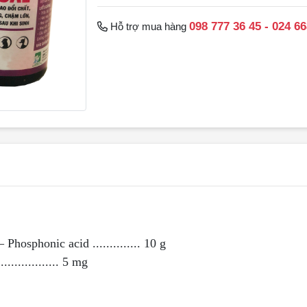
098 777 36 45 - 024 6
Hỗ trợ mua hàng
Phosphonic acid .............. 10 g
.................. 5 mg