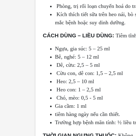
Phòng, trị rối loạn chuyển hoá do tr
Kích thích tiết sữa trên heo nái, bò
mắc bệnh hoặc suy dinh dưỡng.
CÁCH DÙNG – LIỀU DÙNG:
Tiêm tĩn
Ngựa, gia súc: 5 – 25 ml
Bê, nghé: 5 – 12 ml
Dê, cừu: 2,5 – 5 ml
Cừu con, dê con: 1,5 – 2,5 ml
Heo: 2,5 – 10 ml
Heo con: 1 – 2,5 ml
Chó, mèo: 0,5 - 5 ml
Gia cầm: 1 ml
tiêm hàng ngày nếu cần thiết.
Trường hợp bệnh mãn tính: ½ liều trê
THỜI GIAN NGƯNG THUỐC:
Không