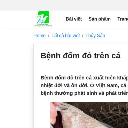
Bài viết
Sản phẩm
Tran
Home
Tất cả bài viết
Thủy Sản
Bệnh đốm đỏ trên cá
Bệnh đốm đỏ trên cá xuất hiện khắ
nhiệt đới và ôn đới. Ở Việt Nam, cá 
bệnh thường phát sinh và phát triể