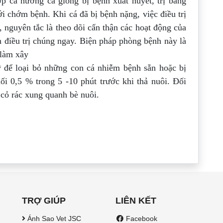
p cá hương cá giống bị bệnh xuất huyết, trị bằng
ới chớm bệnh. Khi cá đã bị bệnh nặng, việc điều trị
 nguyên tắc là theo dõi cẩn thận các hoạt động của
n điều trị chúng ngay.
Biện pháp phòng bệnh này là
 làm xây
ỹ để loại bỏ những con cá nhiễm bệnh sẵn hoặc
bị
ối 0,5 % trong 5 -10 phút trước khi thả
nuôi. Đối
 cỏ rác xung quanh bè nuôi.
TRỢ GIÚP
LIÊN KẾT
Ánh Sao Vet JSC
Facebook