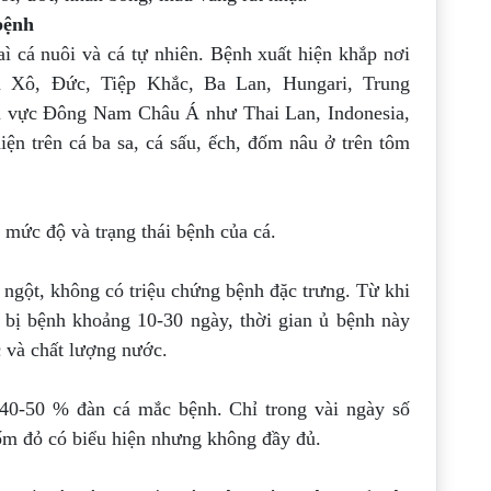
bệnh
aì cá nuôi và cá tự nhiên. Bệnh xuất
hiện khắp nơi
ên Xô, Đức, Tiệp Khắc, Ba Lan,
Hungari, Trung
 khu vực Đông Nam Châu Á như
Thai Lan, Indonesia,
iện trên cá ba sa, cá
sấu, ếch, đốm nâu ở trên tôm
 mức độ và trạng thái bệnh của cá.
t ngột, không có triệu chứng bệnh đặc
trưng. Từ khi
á bị bệnh khoảng 10-30 ngày,
thời gian ủ bệnh này
 và chất lượng nước.
g 40-50 % đàn cá mắc bệnh. Chỉ trong vài
ngày số
 đốm đỏ có biểu hiện nhưng không đầy
đủ.