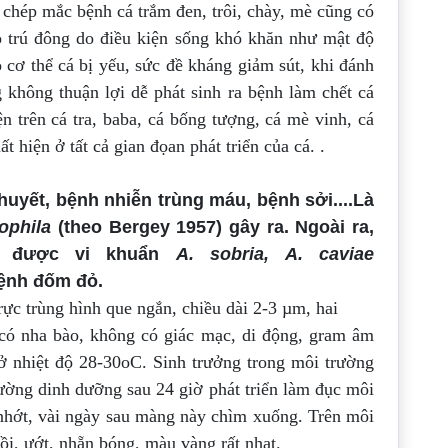
cá chép mắc bệnh
cá trắm đen, trôi, chày, mè cũng có
o trú đông
do điều kiện sống khó khăn như mật độ
ho cơ
thể cá bị yếu, sức đề kháng giảm sút, khi đánh
 không thuận lợi dễ phát sinh ra bệnh làm chết cá
ện trên cá tra, baba, cá bống tượng, cá mè vinh, cá
ất hiện ở tất cả gian đọan phát triển của cá. .
uyết, bệnh nhiễn trùng máu, bệnh sởi....Là
ophila
(theo Bergey 1957) gây ra. Ngoài ra,
p được vi khuẩn
A. sobria, A. caviae
 bệnh đốm đỏ.
trực trùng hình que ngắn, chiều dài 2-3 µm, hai
 có nha bào, không có giác mạc, di động,
gram âm
t ở nhiệt độ 28-30oC. Sinh trưởng
trong môi trường
rường dinh dưỡng sau 24
giờ phát triển làm đục môi
nhớt, vài ngày sau
màng này chìm xuống. Trên môi
lồi, ướt,
nhẵn bóng, màu vàng rất nhạt.