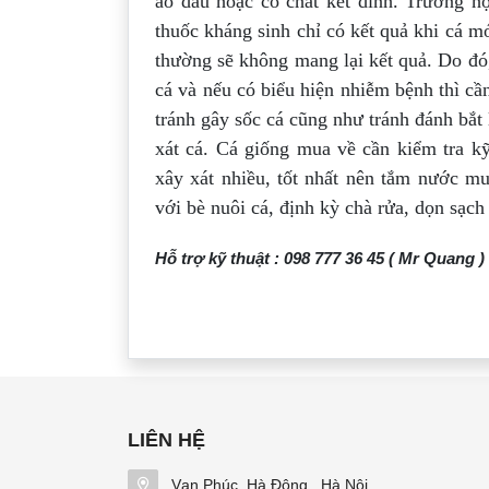
áo dầu hoặc có chất kết dính.
Trường hợ
thuốc kháng sinh chỉ
có kết quả khi cá m
thường sẽ
không mang lại kết quả. Do đó,
cá
và nếu có biểu hiện nhiễm bệnh thì cầ
tránh gây sốc cá cũng như tránh đánh bắt
xát cá. Cá giống mua về cần kiểm tra k
xây xát nhiều, tốt nhất nên tắm nước mu
với bè nuôi cá, định kỳ chà rửa, dọn sạch
Hỗ trợ kỹ thuật : 098 777 36 45 ( Mr Quang )
LIÊN HỆ
Vạn Phúc, Hà Đông , Hà Nội