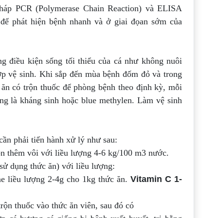
pháp PCR (Polymerase Chain
Reaction) và ELISA
để phát hiện bệnh
nhanh và ở giai đọan sớm của
ng điều kiện sống tối thiểu của cá như
không nuôi
hợp vệ sinh. Khi sắp đến mùa bệnh
đốm đỏ và trong
 ăn có trộn thuốc để phòng
bệnh theo định kỳ, mỗi
ùng là kháng sinh hoặc
blue methylen. Làm vệ sinh
cần phải tiến hành xử lý như sau:
ón thêm vôi với liều lượng 4-6 kg/100
m
3
nước.
sử dụng thức ăn) với liều lượng:
ne liều lượng 2-4g cho 1kg thức ăn.
Vitamin C 1-
trộn thuốc vào thức ăn viên, sau đó có