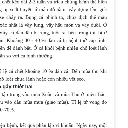
 chết kéo dài 2-3 tuần và triệu chứng
bệnh thể hiện
ng bị xuất huyết, ứ máu đỏ bầm,
vảy dựng lên, gốc
sẽ chảy ra. Bụng cá phình to,
chứa dịch thể màu
xác nhất là vây lưng, vây
hậu môn và vây đuôi. Ở
 Vây cá dần dần bị
rụng, tuột ra, bên trong thịt bị ứ
hũn. Khoảng
30 - 40 % đàn cá bị bệnh thứ cấp tính.
nên dễ
đánh bắt. Ở cá khỏi bệnh nhiều chỗ loét lành
lần so với cá bình thường.
 tỷ lệ cá chết khoảng 10 % đàn cá. Đến
mùa thu khi
chỗ loét chưa lành hoặc còn
nhiều vết sẹo.
 gây thiệt hại
g tập trung vào mùa Xuân và mùa Thu ở
miền Bắc,
ều vào đầu mùa mưa (giao mùa). Tỉ
lệ tử vong do
30-70%.
ện bệnh, kết quả phân lập vi khuẩn.
Ngày nay, một