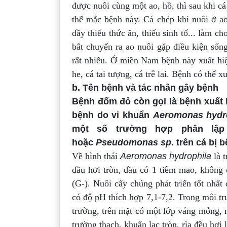
được nuôi cùng một ao, hồ, thì sau khi 
thể mắc bệnh này. Cá chép khi nuôi ở a
dầy thiếu thức ăn, thiếu sinh tố... làm c
bắt chuyển ra ao nuôi gặp điều kiện
sống
rất nhiều. Ở miền Nam bệnh
này xuất hi
he, cá tai tượng, cá trê
lai. Bệnh có thể xu
b. Tên bệnh và tác nhân gây bệnh
Bệnh đốm đỏ còn gọi là bệnh xuất h
bệnh do vi khuẩn
Aeromonas hydr
một số trường hợp phân lậ
hoặc
Pseudomonas sp
. trên cá bị
Về hình thái
Aeromonas hydrophila
là 
đầu hơi tròn, đầu có 1 tiêm mao, không
(G-). Nuôi cấy chúng phát triển tốt nhấ
có độ pH thích hợp 7,1-7,2. Trong môi t
trường, trên mặt có một lớp váng mỏng, 
trường thạch, khuẩn lạc tròn, rìa đều hơi 