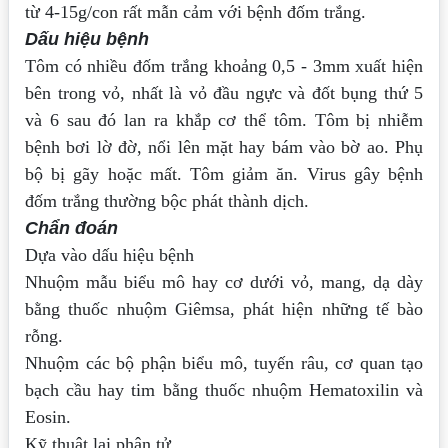
từ 4-15g/con
rất mẫn cảm với bệnh đốm trắng.
Dấu hiệu bệnh
Tôm có nhiều đốm trắng khoảng 0,5 - 3mm xuất hiện
bên trong vỏ,
nhất là vỏ đầu ngực và đốt bụng thứ 5
và 6 sau đó lan ra khắp cơ thể
tôm. Tôm bị nhiễm
bệnh bơi lờ đờ, nổi lên mặt hay bám vào bờ ao.
Phụ
bộ bị gãy hoặc mất. Tôm giảm ăn. Virus gây bệnh
đốm trắng
thường bộc phát thành dịch.
Chẩn đoán
Dựa vào dấu hiệu bệnh
Nhuộm mẫu biểu mô hay cơ dưới vỏ, mang, dạ dày
bằng thuốc
nhuộm Giêmsa, phát hiện những tế bào
rỗng.
Nhuộm các bộ phận biểu mô, tuyến râu, cơ quan tạo
bạch cầu
hay tim bằng thuốc nhuộm Hematoxilin và
Eosin.
Kỹ thuật lai phân tử