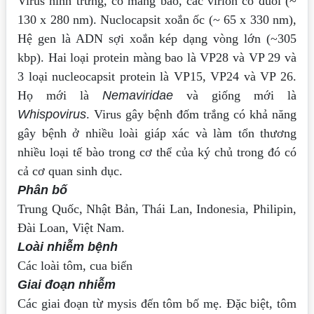
Virus hình trứng, có màng bao, các virion có đuôi (~
130 x 280 nm).
Nuclocapsit xoắn ốc (~ 65 x 330 nm),
Hệ gen là ADN sợi xoắn kép
dạng vòng lớn (~305
kbp). Hai loại protein màng bao là VP28 và
VP 29 và
3 loại nucleocapsit protein là VP15, VP24 và VP 26.
Họ
mới là
Nemaviridae
và giống mới là
Whispovirus
. Virus gây bệnh
đốm trắng có khả năng
gây bệnh ở nhiều loài giáp xác và làm tổn
thương
nhiều loại tế bào trong cơ thể của ký chủ trong đó có
cả cơ
quan sinh dục.
Phân bố
Trung Quốc, Nhật Bản, Thái Lan, Indonesia, Philipin,
Đài Loan,
Việt Nam.
Loài nhiễm bệnh
Các loài tôm, cua biển
Giai đoạn nhiễm
Các giai đoạn từ mysis đến tôm bố mẹ. Đặc biệt, tôm