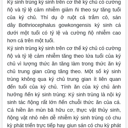
Ký sinh trùng ký sinh trên cơ thể ký chủ có cường
ñộ và tỷ lệ cảm nhiễm giảm ñi theo sự tăng tuổi
của ký chủ. Thí dụ ở ruột cá trắm cỏ, sán
dây
Bothriocephalus gowkongensis
ký sinh cá
dưới một tuổi có tỷ lệ và cường ñộ nhiễm cao
hơn cá trên một tuổi.
Ký sinh trùng ký sinh trên cơ thể ký chủ có cường
ñộ và tỷ lệ cảm nhiễm tăng theo lứa tuổi của ký
chủ vì lượng thức ăn tăng làm trong thức ăn ký
chủ trung gian cũng tăng theo. Một số ký sinh
trùng không qua ký chủ trung gian ít liên quan
đến tuổi của ký chủ. Tính ăn của ký chủ ảnh
hưởng ñến ký sinh trùng: Ký sinh trùng là nội ký
sinh tác ñộng rất lớn ñến chuỗi thức ăn của cá.
Cá hiền ăn mùn bã hữu cơ, thực vật thủy sinh,
ñộng vật nhỏ nên dễ nhiễm ký sinh trùng có chu
kỳ phát triển trực tiếp hay giun sán có chu kỳ phát