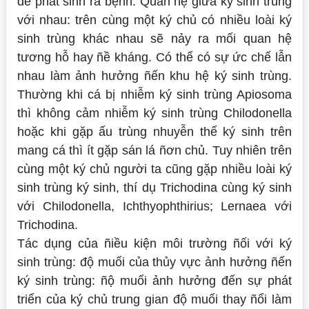
dễ phát sinh ra bệnh.
Quan hệ giữa ký sinh trùng
với nhau: trên cùng một ký chủ có nhiều loài ký
sinh trùng khác nhau sẽ nảy ra mối quan hệ
tương hỗ hay ñề kháng. Có thể có sự ức chế lẫn
nhau làm ảnh hưởng ñến khu hệ ký sinh trùng.
Thường khi cá bị nhiễm ký sinh trùng
Apiosoma
thì không cảm nhiễm ký sinh trùng
Chilodonella
hoặc khi gặp ấu trùng nhuyễn thể ký sinh trên
mang cá thì ít gặp sán lá ñơn chủ. Tuy nhiên trên
cùng một ký chủ người ta cũng gặp nhiều loài ký
sinh trùng ký sinh, thí dụ
Trichodina
cùng ký sinh
với
Chilodonella
,
Ichthyophthirius
;
Lernaea
với
Trichodina
.
Tác dụng của ñiều kiện môi trường ñối với ký
sinh trùng: độ muối của thủy vực ảnh hưởng ñến
ký sinh trùng: ñộ muối ảnh hưởng đến sự phát
triển của ký chủ trung gian độ muối thay ñổi làm