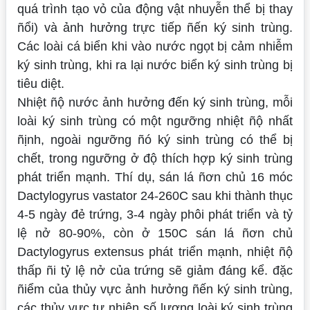
quá trình tạo vỏ của động vật nhuyễn thể bị thay
ñổi) và ảnh hưởng trực tiếp ñến ký sinh trùng.
Các loài cá biển khi vào nước ngọt bị cảm nhiễm
ký sinh trùng, khi ra lại nước biển ký sinh trùng bị
tiêu diệt.
Nhiệt ñộ nước ảnh hưởng đến ký sinh trùng, mỗi
loài ký sinh trùng có một ngưỡng nhiệt ñộ nhất
ñịnh, ngoài ngưỡng ñó ký sinh trùng có thể bị
chết, trong ngưỡng ở độ thích hợp ký sinh trùng
phát triển mạnh. Thí dụ, sán lá ñơn chủ 16 móc
Dactylogyrus vastator
24-26
0
C sau khi thành thục
4-5 ngày đẻ trứng, 3-4 ngày phôi phát triển và tỷ
lệ nở 80-90%, còn ở 15
0
C sán lá ñơn chủ
Dactylogyrus extensus
phát triển mạnh, nhiệt ñộ
thấp ñi tỷ lệ nở của trứng sẽ giảm đáng kể. đặc
ñiểm của thủy vực ảnh hưởng ñến ký sinh trùng,
các thủy vực tự nhiên số lượng loài ký sinh trùng