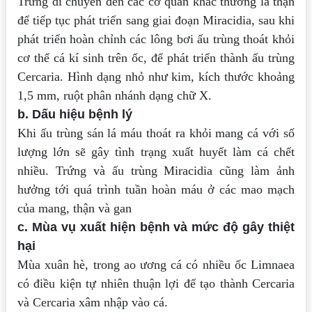
Trứng di chuyển đến các cơ quan khác thường là thận
để tiếp tục phát triển sang
giai đoạn Miracidia, sau khi
phát triển hoàn chỉnh các lông bơi ấu trùng thoát khỏi
cơ
thể cá kí sinh trên ốc, để phát triển thành ấu trùng
Cercaria.
Hình dạng nhỏ như kim, kích thước khoảng
1,5 mm, ruột phân nhánh dạng chữ
X.
b. Dấu hiệu bệnh lý
Khi ấu trùng sán lá máu thoát ra khỏi mang cá với số
lượng lớn sẽ gây tình
trạng xuất huyết làm cá chết
nhiều. Trứng và ấu trùng Miracidia cũng làm ảnh
hưởng
tới quá trình tuần hoàn máu ở các mao mạch
của mang, thận và gan
c. Mùa vụ xuất hiện bệnh và mức độ gây thiệt
hại
Mùa xuân hè, trong ao ương cá có nhiều ốc Limnaea
có điều kiện tự nhiên
thuận lợi để tạo thành Cercaria
và Cercaria xâm nhập vào cá.