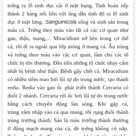
trứng ra lỗ
sinh dục cái ở mặt bụng. Tinh hoàn xếp
thành 2 hàng nối liền với ống dẫn tinh đổ ra
lỗ sinh
dục ở mặt lưng.
Sanguinicola
sống và sinh sản trong
máu cá. Trứng theo máu
vào tất cả các cơ quan như
gan, thận, mang,... Miracidium nở bên trong cơ thể
cá, rồi
đi ra ngoài qua lớp mỏng ở mang cá. Ấu trùng
và trứng theo máu vào các cơ quan,
làm cho các tổ
chức bị tổn thương. Đầu tiên những tổ chức nhạy cảm
nhất bị bệnh
như thận. Bệnh gây chết cá. Miracidium
có nhiều tiêm mao bơi lội tự do trong nước,
tạo thành
redia. Redia vào gan ốc phát triển thành Cercaria có
đuôi 2 nhánh. Cercaria
rời ốc bơi lội tự do trong nước
bằng cách chuyển động làn sóng. Khi gặp cá,
trùng
xâm nhập vào cá qua mang, rồi rụng đuôi thành
trùng trưởng thành.
Sán lá máu trưởng thành thường
ở động mạch mang của cá, đẻ trứng không có
nắp.