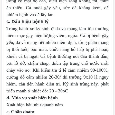
ương có
mật độ cao, điều kiện sống không tốt, thức
ăn thiếu. Cá nuôi gầy yếu, sức đề kháng
kém, dễ
nhiễm bệnh và dễ lây lan.
c. Dấu hiệu bệnh lý
Trùng bánh xe ký sinh ở da và mang làm tổn thương
niêm mạc gây hiện tượng
viêm, ngứa. Cá bị bệnh gầy
yếu, da và mang tiết nhiều niêm dịch, từng phần mang
bị
thối loét, bạc màu, chức năng hô hấp bị phá hoại,
khiến cá bị ngạt. Cá bệnh thường
nổi đầu thành đàn,
bơi lờ đờ, chậm chạp, thích tập trung chỗ nước mới
chảy vào ao.
Khi kiểm tra tỉ lệ cảm nhiễm 90-100%,
cường độ cảm nhiễm 20-30/ thị trường 9x10
là nguy
hiểm, cần tiến hành điều trị. Ký sinh trùng này, phát
triển mạnh ở nhiệt độ: 20
- 30oC
d. Mùa vụ xuất hiện bệnh
Xuất hiện hầu như quanh năm
e. Chẩn đoán: