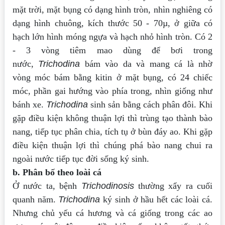
mặt trời, mặt bụng có dạng hình tròn, nhìn
nghiêng có
dạng hình chuông, kích thước 50 - 70µ, ở giữa có
hạch lớn hình móng
ngựa và hạch nhỏ hình tròn. Có 2
- 3 vòng tiêm mao dùng để bơi trong
nước,
Trichodina
bám vào da và mang cá là nhờ
vòng móc bám bằng kitin ở mặt bụng, có
24 chiếc
móc, phần gai hướng vào phía trong, nhìn giống như
bánh xe.
Trichodina
sinh sản bằng cách phân đôi. Khi
gặp điều kiện không thuận lợi thì
trùng tạo thành bào
nang, tiếp tục phân chia, tích tụ ở bùn đáy ao. Khi gặp
điều kiện
thuận lợi thì chúng phá bào nang chui ra
ngoài nước tiếp tục đời sống ký sinh.
b. Phân bố theo loài cá
Ở nước ta, bệnh
Trichodinosis
thường xẩy ra cuối
quanh năm.
Trichodina
ký
sinh ở hầu hết các loài cá.
Nhưng chủ yếu cá hương và cá giống trong các ao