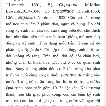
J.Lamarck ,1801, Bộ
Copepoda
M.Milne
Edwards,1834-1840, Họ
Ergasilidae
Thorell,1859,
Giống
Ergasilus
Nordmann,1832. Cấu tạo của trùng
mỏ neo chia làm 3 phần: đầu, ngực và bụng. Do đời
sống ký sinh nên cấu tạo của trùng biến đổi cho thích
hợp như đầu biến thành móc bám (giống mỏ neo tàu)
dùng để ký sinh. Hình dạng móc bám là căn cứ để
phân loại. Ngực do 6 đốt hợp thành ống, ranh giới các
đốt không rõ ràng. Trên mỗi đốt có đôi chân bơi,
nhưng chân bị thoái hóa. Đốt thứ 6 có cơ quan sinh
dục. Bụng không phân đốt, có 2 túi trứng khá phát
triển và cuối cùng có gai đuôi.
Lernaea
đẻ trứng vào
nước. Trứng nở ra ấu trùng bơi lội tự do trong nước.
Quá trình phát triển gồm 10 lần lột xác. Khi trưởng
thành, sau khi giao phối xong, con cái bám ký sinh
trên cá, con đực bơi lội tự do trong nước vài ngày rồi