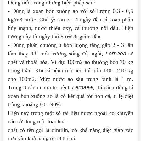
Dùng một trong những biện pháp sau:
- Dùng lá xoan bón xuống ao với số lượng 0,3 - 0,5
kg/m3 nước. Chú ý: sau 3 - 4 ngày đầu lá xoan phân
hủy mạnh, nước thiếu oxy, cá thường nổi đầu. Hiện
tượng này từ ngày thứ 5 trở đi giảm dần.
- Dùng phân chuồng ủ bón lượng tăng gấp 2 - 3 lần
làm thay đổi môi trường sống đột ngột,
Lernaea
sẽ
chết và thoái hóa. Ví dụ: 100m2 ao thường bón 70 kg
trong tuần. Khi cá bệnh mỏ neo thì bón 140 - 210 kg
cho 100m2. Mức nước ao sâu trung bình là 1 m.
Trong 3 cách chữa trị bệnh
Lernaea
, thì cách dùng lá
xoan bón xuống ao là có kết quả tốt hơn cả, tỉ lệ diệt
trùng khoảng 80 - 90%
Hiện nay trong một số tài liệu nước ngoài có khuyến
cáo sử dung một loại hoá
chất có tên gọi là dimilin, có khả năng diệt giáp xác
dựa vào khả năng ức chế quá