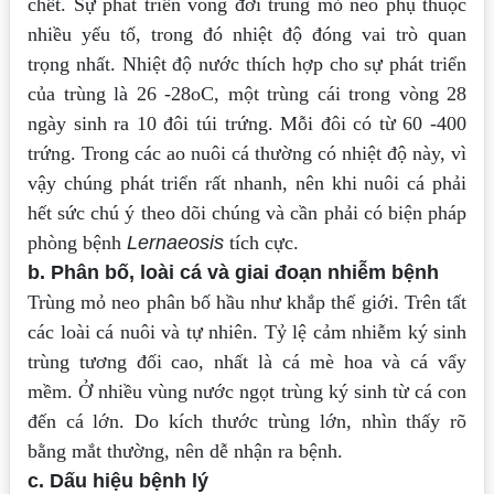
chết. Sự phát triển vòng đời trùng mỏ neo phụ thuộc
nhiều yếu tố, trong đó nhiệt độ đóng vai trò quan
trọng nhất. Nhiệt độ nước thích hợp cho sự phát triển
của trùng là 26 -28oC, một trùng cái trong vòng 28
ngày sinh ra 10 đôi túi trứng. Mỗi đôi có từ 60 -400
trứng. Trong các ao nuôi cá thường có nhiệt độ này, vì
vậy chúng phát triển rất nhanh, nên khi nuôi cá phải
hết sức chú ý theo dõi chúng và cần phải có biện pháp
phòng bệnh
Lernaeosis
tích cực.
b. Phân bố, loài cá và giai đoạn nhiễm bệnh
Trùng mỏ neo phân bố hầu như khắp thế giới. Trên tất
các loài cá nuôi và tự nhiên. Tỷ lệ cảm nhiễm ký sinh
trùng tương đối cao, nhất là cá mè hoa và cá vẩy
mềm. Ở nhiều vùng nước ngọt trùng ký sinh từ cá con
đến cá lớn. Do kích thước trùng lớn, nhìn thấy rõ
bằng mắt thường, nên dễ nhận ra bệnh.
c. Dấu hiệu bệnh lý