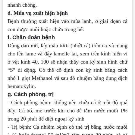
nhanh chóng.
d. Mùa vụ xuất hiện bệnh
Bệnh thường xuất hiện vào mùa lạnh, ở giai đọan cá
con được nuôi hoặc chứa trong
bể.
f. Chẩn đoán bệnh
Dùng dao mổ, lấy mẫu tươi (nhớt cá) trên da và mang
cho lên lame và đậy
lamelle lại, xem trên kính hiển vi
ở vật kính 40, 100 sẽ nhận thấy con ký sinh hình
chữ
“S” di động. Có thể cố định con ký sinh bằng cách
nhỏ 1 giọt Methanol và sau đó
nhuộm bằng dung dịch
hematoxylin.
g. Cách phòng, trị
- Cách phòng bệnh: không nên chứa cá ở mật độ quá
dày. Cá bố, mẹ trước khi
cho đẻ tắm nước muối 1%
trong 20 phút để diệt ngoại ký sinh
- Trị bệnh: Cá nhiễm bệnh có thể trị bằng nước muối