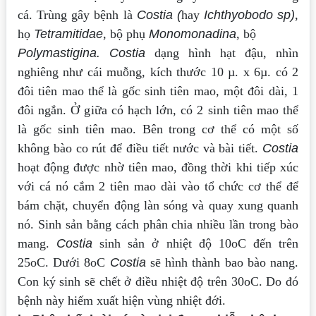
cá. Trùng gây bệnh là
Costia (
hay
Ichthyobodo sp)
,
họ
Tetramitidae
, bộ phụ
Monomonadina
, bộ
Polymastigina. Costia
dạng hình hạt đậu, nhìn
nghiêng như cái muỗng, kích thước 10 µ. x 6µ.
có 2
đôi tiên mao thể là gốc sinh tiên mao, một đôi dài, 1
đôi ngắn. Ở giữa có hạch
lớn, có 2 sinh tiên mao thể
là gốc sinh tiên mao. Bên trong cơ thể có một số
không
bào co rút để điều tiết nước và bài tiết.
Costia
hoạt động được nhờ tiên mao, đồng thời
khi tiếp xúc
với cá nó cắm 2 tiên mao dài vào tổ chức cơ thể để
bám chặt, chuyển
động làn sóng và quay xung quanh
nó. Sinh sản bằng cách phân chia nhiều lần trong
bào
mang.
Costia
sinh sản ở nhiệt độ 10oC đến trên
25oC. Dưới 8oC
Costia
sẽ hình
thành bao bào nang.
Con ký sinh sẽ chết ở điều nhiệt độ trên 30oC. Do đó
bệnh này
hiếm xuất hiện vùng nhiệt đới.