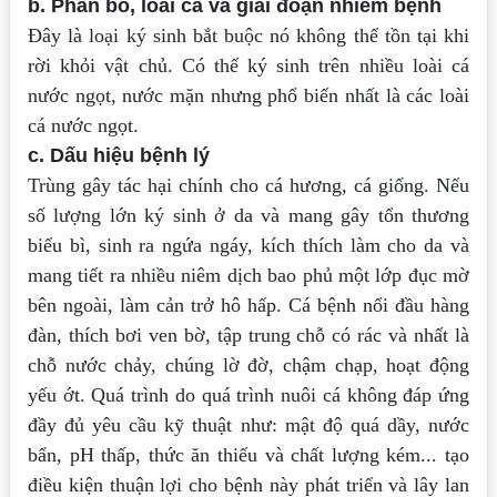
b. Phân bố, loài cá và giai đoạn nhiễm bệnh
Đây là loại ký sinh bắt buộc nó không thể tồn tại khi
rời khỏi vật chủ. Có thể ký sinh
trên nhiều loài cá
nước ngọt, nước mặn nhưng phổ biến nhất là các loài
cá nước ngọt.
c. Dấu hiệu bệnh lý
Trùng gây tác hại chính cho cá hương, cá giống. Nếu
số lượng lớn ký sinh ở da
và mang gây tổn thương
biểu bì, sinh ra ngứa ngáy, kích thích làm cho da và
mang
tiết ra nhiều niêm dịch bao phủ một lớp đục mờ
bên ngoài, làm cản trở hô hấp. Cá
bệnh nổi đầu hàng
đàn, thích bơi ven bờ, tập trung chỗ có rác và nhất là
chỗ nước
chảy, chúng lờ đờ, chậm chạp, hoạt động
yếu ớt.
Quá trình do quá trình nuôi cá không đáp ứng
đầy đủ yêu cầu kỹ thuật như:
mật độ quá dầy, nước
bẩn, pH thấp, thức ăn thiếu và chất lượng kém... tạo
điều kiện
thuận lợi cho bệnh này phát triển và lây lan