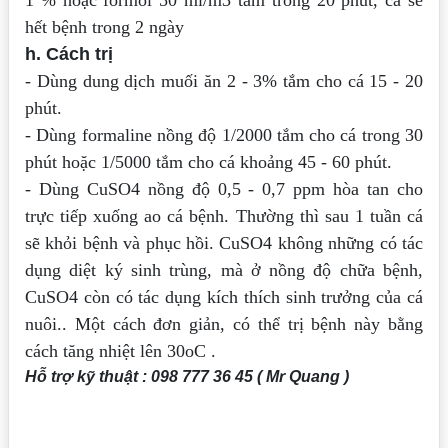
1 % hoặc formol 50
ml/m3 tắm trong 20 phút, cá sẽ
hết bệnh trong 2 ngày
h. Cách trị
- Dùng dung dịch muối ăn 2 - 3% tắm cho cá 15 - 20
phút.
- Dùng formaline nồng độ 1/2000 tắm cho cá trong 30
phút hoặc 1/5000 tắm cho cá
khoảng 45 - 60 phút.
- Dùng CuSO4 nồng độ 0,5 - 0,7 ppm hòa tan cho
trực tiếp xuống ao cá bệnh. Thường
thì sau 1 tuần cá
sẽ khỏi bệnh và phục hồi. CuSO4 không những có tác
dụng diệt ký
sinh trùng, mà ở nồng độ chữa bệnh,
CuSO4 còn có tác dụng kích thích sinh trưởng
của cá
nuôi.. Một cách đơn giản, có thể trị bệnh này bằng
cách tăng nhiệt lên 30oC .
Hỗ trợ kỹ thuật : 098 777 36 45 ( Mr Quang )