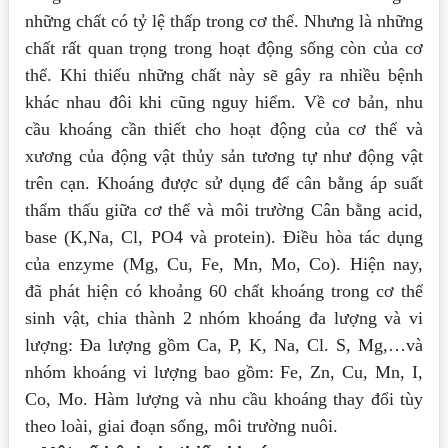
những chất
có tỷ lệ thấp trong cơ thể. Nhưng là những
chất rất quan trọng trong hoạt động sống
còn của cơ
thể. Khi thiếu những chất này sẽ gây ra nhiều bệnh
khác nhau đôi khi cũng
nguy hiểm.
Về cơ bản, nhu
cầu khoáng cần thiết cho hoạt động của cơ thể và
xương của động
vật thủy sản tương tự như động vật
trên cạn. Khoáng được sử dụng để cân bằng áp
suất
thẩm thấu giữa cơ thể và môi trường Cân bằng acid,
base (K,Na, Cl, PO4 và
protein). Điều hòa tác dụng
của enzyme (Mg, Cu, Fe, Mn, Mo, Co). Hiện nay,
đã
phát hiện có khoảng 60 chất khoáng trong cơ thể
sinh vật, chia thành 2 nhóm khoáng
đa lượng và vi
lượng: Đa lượng gồm Ca, P, K, Na, Cl. S, Mg,…và
nhóm khoáng vi
lượng bao gồm: Fe, Zn, Cu, Mn, I,
Co, Mo.
Hàm lượng và nhu cầu khoáng thay đổi tùy
theo loài, giai đoạn sống, môi trường
nuôi.