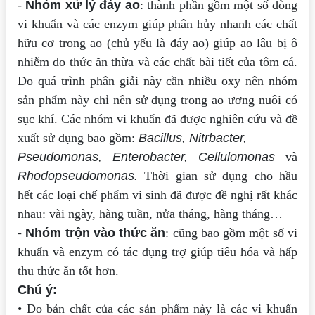
-
Nhóm xử lý đáy ao
: thành phần gồm một số dòng
vi khuẩn và các enzym giúp
phân hủy nhanh các chất
hữu cơ trong ao (chủ yếu là đáy ao) giúp ao lâu bị ô
nhiễm
do thức ăn thừa và các chất bài tiết của tôm cá.
Do quá trình phân giải này cần nhiều
oxy nên nhóm
sản phẩm này chỉ nên sử dụng trong ao ương nuôi có
sục khí. Các
nhóm vi khuẩn đã được nghiên cứu và đề
xuất sử dụng bao gồm:
Bacillus, Nitrbacter,
Pseudomonas, Enterobacter, Cellulomonas
và
Rhodopseudomonas.
Thời gian sử dụng cho hầu
hết các loại chế phẩm vi sinh đã được đề nghị rất
khác
nhau: vài ngày, hàng tuần, nửa tháng, hàng tháng…
- Nhóm trộn vào thức ăn
: cũng bao gồm một số vi
khuẩn và enzym có tác dụng
trợ giúp tiêu hóa và hấp
thu thức ăn tốt hơn.
Chú ý:
• Do bản chất của các sản phẩm này là các vi khuẩn