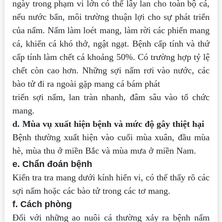
ngày trong phạm vi lớn có
thể lây lan cho toàn bộ cá,
nếu nước bẩn, môi trường thuận lợi cho sự phát triển
của
nấm. Nấm làm loét mang, làm rời các phiến mang
cá, khiến cá khó thở, ngật ngạt.
Bệnh cấp tính và thứ
cấp tính làm chết cá khoảng 50%. Có trường hợp tỷ lệ
chết còn
cao hơn.
Những sợi nấm rơi vào nước, các
bào tử đi ra ngoài gặp mang cá bám phát
triển sợi nấm, lan tràn nhanh, đâm sâu vào tổ chức
mang.
d. Mùa vụ xuất hiện bệnh và mức độ gây thiệt hại
Bệnh thường xuất hiện vào cuối mùa xuân, đầu mùa
hè, mùa thu ở miền Bắc
và mùa mưa ở miền Nam.
e. Chẩn đoán bệnh
Kiển tra tra mang dưới kính hiển vi, có thể thấy rõ các
sợi nấm hoặc các bào
tử trong các tơ mang.
f. Cách phòng
Đối với những ao nuôi cá thường xảy ra bệnh nấm