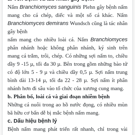
Nấm
Branchiomyces sanguinis
Plehn gây bệnh nấm
mang cho cá chép, diếc và
một số cá khác. Nấm
Branchiomyces demirans
Wundsch cũng là tác nhân
gây bệnh
nấm mang cho nhiều loài cá.
Nấm
Branchiomyces
phân nhánh hoặc không phân nhánh, ký sinh trên
mang
cá trắm, trôi, chép. Có những sợi nấm to, chiều
dầy 9 -15 µ, tối đa 30 µ. Bên trong
gồm những bào tử
có độ lớn 5 - 9 µ và chiều dầy 0,5 µ. Sợi nấm trung
bình dài 13-14
µ, tối đa 22 - 28 µ. Sợi nấm ít phân
nhánh hơn đi sâu vào tổ chức của xương cung
mang.
b. Phân bố, loài cá và giai đoạn nhiễm bệnh
Những cá nuôi trong ao hồ nước đọng, có nhiều mùn
bã hữu cơ bẩn dễ bị mắc
bệnh nấm mang.
c. Dấu hiệu bệnh lý
Bệnh nấm mang phát triển rất nhanh, chỉ trong vài