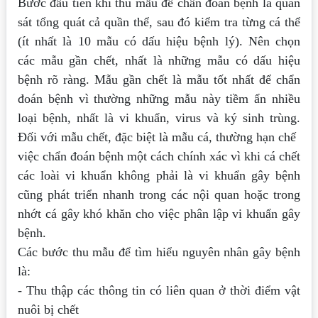
Bước đầu tiên khi thu mẫu để chẩn đoán bệnh là quan
sát tổng quát cả quần
thể, sau đó kiểm tra từng cá thể
(ít nhất là 10 mẫu có dấu hiệu bệnh lý). Nên chọn
các
mẫu gần chết, nhất là những mẫu có dấu hiệu
bệnh rõ ràng. Mẫu gần chết là mẫu tốt
nhất để chẩn
đoán bệnh vì thường những mẫu này tiềm ẩn nhiều
loại bệnh, nhất là vi
khuẩn, virus và ký sinh trùng.
Đối với mẫu chết, đặc biệt là mẫu cá, thường hạn chế
việc chẩn đoán bệnh một cách chính xác vì khi cá chết
các loài vi khuẩn không phải là
vi khuẩn gây bệnh
cũng phát triển nhanh trong các nội quan hoặc trong
nhớt cá gây
khó khăn cho việc phân lập vi khuẩn gây
bệnh.
Các bước thu mẫu để tìm hiểu nguyên nhân gây bệnh
là:
- Thu thập các thông tin có liên quan ở thời điểm vật
nuôi bị chết