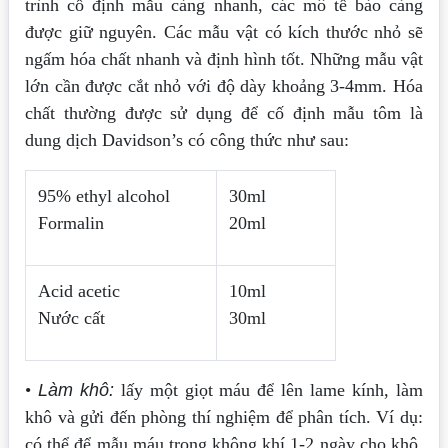
trình cố định mẫu càng nhanh, các mô tế bào càng
được
giữ nguyên. Các mẫu vật có kích thước nhỏ sẽ
ngấm hóa chất nhanh và định
hình tốt. Những mẫu vật
lớn cần được cắt nhỏ với độ dày khoảng 3-4mm.
Hóa
chất thường được sử dụng để cố định mẫu tôm là
dung dịch Davidson’s
có công thức như sau:
95% ethyl alcohol
30ml
Formalin
20ml
Acid acetic
10ml
Nước cất
30ml
•
Làm khô:
lấy một giọt máu để lên lame kính, làm
khô và gửi đến phòng thí
nghiệm để phân tích. Ví dụ:
có thể để mẫu máu trong không khí 1-2 ngày cho
khô,