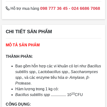
098 777 36 45 - 024 6686 7068
Hỗ trợ mua hàng
CHI TIẾT SẢN PHẨM
MÔ TẢ SẢN PHẨM
THÀNH PHẦN:
Bao gồm hỗn hợp các vi khuản có lợi như
Bacillus
subtillis spp., Lactobacillus spp., Saccharomyces
spp.,
và các enzyme tiêu hóa
α- Amylase, β-
Protease.
Hàm lượng trong 1 kg có:
10
Bacillus subtillis spp ................
10
CFU
CÔNG DỤNG: