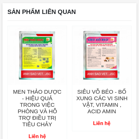
SẢN PHẨM LIÊN QUAN
MEN THẢO DƯỢC
SIÊU VỖ BÉO - BỔ
- HIỆU QUẢ
XUNG CÁC VI SINH
TRONG VIỆC
VẬT, VITAMIN ,
PHÒNG VÀ HỖ
ACID AMIN
TRỢ ĐIỀU TRỊ
Liên hệ
TIÊU CHẢY
Liên hệ