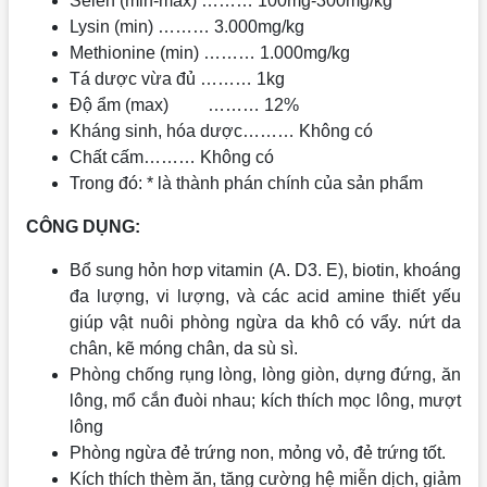
Selen (min-max) ……… 100mg-300mg/kg
Lysin (min) ……… 3.000mg/kg
Methionine (min) ……… 1.000mg/kg
Tá dược vừa đủ ……… 1kg
Độ ẩm (max) ……… 12%
Kháng sinh, hóa dược……… Không có
Chất cấm……… Không có
Trong đó: * là thành phán chính của sản phẩm
CÔNG DỤNG:
Bổ sung hỏn hơp vitamin (A. D3. E), biotin, khoáng
đa lượng, vi lượng, và các acid amine thiết yếu
giúp vật nuôi phòng ngừa da khô có vẩy. nứt da
chân, kẽ móng chân, da sù sì.
Phòng chống rụng lòng, lòng giòn, dựng đứng, ăn
lông, mổ cắn đuòi nhau; kích thích mọc lông, mượt
lông
Phòng ngừa đẻ trứng non, mỏng vỏ, đẻ trứng tốt.
Kích thích thèm ăn, tăng cường hệ miễn dịch, giảm