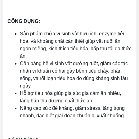
CÔNG DỤNG:
Sản phẩm chứa vi sinh vật hữu ích. enzyme tiêu
hóa, và khoáng chát cán thiết giúp vật nuôi ăn
ngon miệng, kích thích tiêu hóa. hấp thụ tối đa thức
ăn.
Cân bằng hệ vi sinh vật đường ruột, giảm các tác
nhân vi khuẩn có hại gày bệnh tièu chảy, phân
sống, và rối loạn tièu hóa do dùng kháng sinh lâu
ngày.
Hỗ trợ tiéu hóa giúp gia súc gia cám ăn nhiéu,
tàng hấp thu dưỡng chất thức ăn.
Nâng cao sức đé kháng, giảm stress, tăng trọng
nhanh, đặc biệt giai đoạn chuẩn bị xuất chuổng.