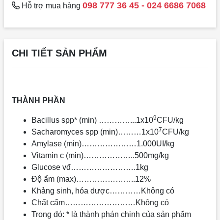
098 777 36 45 - 024 6686 7068
Hỗ trợ mua hàng
CHI TIẾT SẢN PHẨM
THÀNH PHẦN
9
Bacillus spp* (min) …………...1x10
CFU/kg
7
Sacharomyces spp (min)………1x10
CFU/kg
Amylase (min)…………………1.000UI/kg
Vitamin c (min)………………..500mg/kg
Glucose vđ…………………….1kg
Độ ẩm (max)…………………..12%
Khảng sinh, hóa dược…………Không có
Chất cấm………………………Không có
Trong đó: * là thành phán chinh của sản phẩm